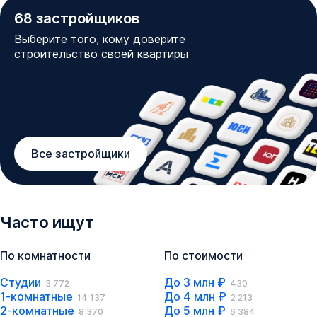
68
застройщиков
Выберите того, кому доверите
строительство своей квартиры
Все застройщики
Часто ищут
По комнатности
По стоимости
Студии
До 3 млн ₽
3 772
430
1-комнатные
До 4 млн ₽
14 137
2 213
2-комнатные
До 5 млн ₽
8 370
6 384