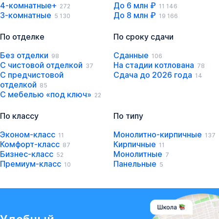
4-комнатные+
До 6 млн ₽
272
11 146
3-комнатные
До 8 млн ₽
5 130
19 166
По отделке
По сроку сдачи
Без отделки
Сданные
98
106
С чистовой отделкой
На стадии котлована
37
78
С предчистовой
Сдача до 2026 года
14
отделкой
85
С мебелью «под ключ»
22
По классу
По типу
Эконом-класс
Монолитно-кирпичные
11
137
Комфорт-класс
Кирпичные
87
11
Бизнес-класс
Монолитные
52
7
Премиум-класс
Панельные
10
5