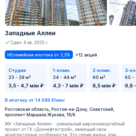
Западные Аллеи
Сдан: 4 кв. 2025 г.
НЕсемейная ипотека от 2,5%
+12 акций
Студия
1-комн.
2-комн.
3-ко
23 - 28 м²
34 - 44 м²
60 м²
65 -
3,5 - 4,7 млн ₽
4,3 - 7 млн ₽
8,5 млн ₽
9,8 
В ипотеку от
14 689 ₽/мес
Ростовская область, Ростов-на-Дону, Советский,
проспект Маршала Жукова, 16/6
ЖК «Западные Аллеи» - уникальный широкомасштабный
проект от ГК «Доннефтестрой», имеющий свои
архитектурные особенности. Это серия жилых дом...