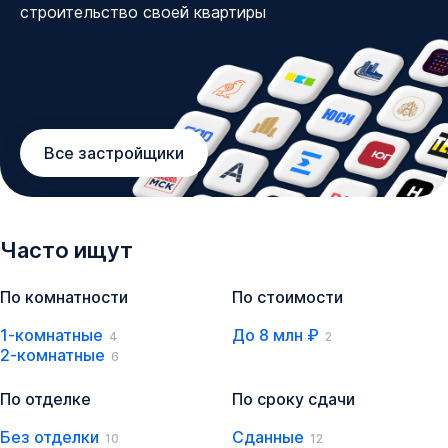
строительство своей квартиры
Все застройщики
Часто ищут
По комнатности
По стоимости
1-комнатные
До 8 млн ₽
4
2
2-комнатные
6
По отделке
По сроку сдачи
Без отделки
Сданные
10
12