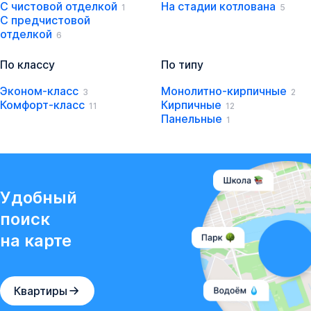
С чистовой отделкой
На стадии котлована
1
5
С предчистовой
отделкой
6
По классу
По типу
Эконом-класс
Монолитно-кирпичные
3
2
Комфорт-класс
Кирпичные
11
12
Панельные
1
Удобный
поиск
на карте
Квартиры