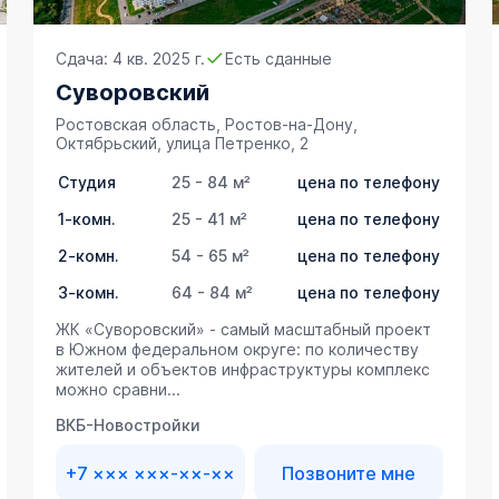
Сдача: 4 кв. 2025 г.
Есть сданные
Суворовский
Ростовская область, Ростов-на-Дону,
Октябрьский, улица Петренко, 2
Студия
25 - 84 м²
цена по телефону
1-комн.
25 - 41 м²
цена по телефону
2-комн.
54 - 65 м²
цена по телефону
3-комн.
64 - 84 м²
цена по телефону
ЖК «Суворовский» - самый масштабный проект
в Южном федеральном округе: по количеству
жителей и объектов инфраструктуры комплекс
можно сравни...
ВКБ-Новостройки
+7 ××× ×××-××-××
Позвоните мне