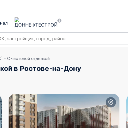
нал
К)
С чистовой отделкой
кой в Ростове‑на‑Дону