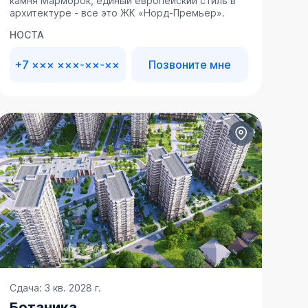
камня Марморок, единый европейский стиль в
архитектуре - все это ЖК «Норд-Премьер».
НОСТА
+7 ××× ×××-××-××
Позвоните мне
Сдача: 3 кв. 2028 г.
Ботаника