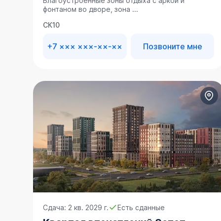
Благоустроенные зоны отдыха с аркой и
фонтаном во дворе, зона ...
СК10
+7 ××× ×××-××-××
Позвоните мне
Сдача: 2 кв. 2029 г.
Есть сданные