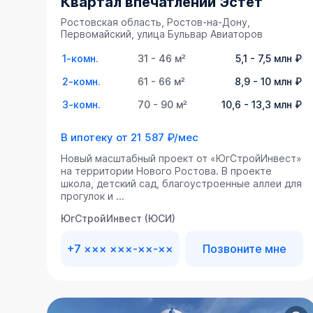
Квартал впечатлений Эстет
Ростовская область, Ростов-на-Дону,
Первомайский, улица Бульвар Авиаторов
1-комн.
31 - 46 м²
5,1 - 7,5 млн ₽
2-комн.
61 - 66 м²
8,9 - 10 млн ₽
3-комн.
70 - 90 м²
10,6 - 13,3 млн ₽
В ипотеку от
21 587 ₽/мес
Новый масштабный проект от «ЮгСтройИнвест»
на территории Нового Ростова. В проекте
школа, детский сад, благоустроенные аллеи для
прогулок и ...
ЮгСтройИнвест (ЮСИ)
+7 ××× ×××-××-××
Позвоните мне