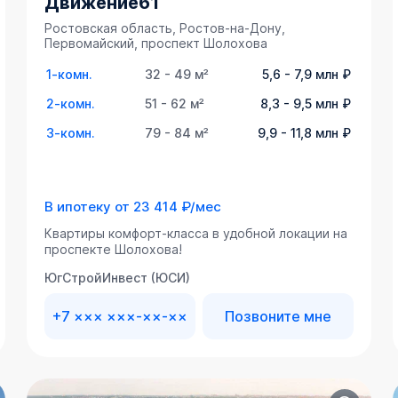
Движение61
Ростовская область, Ростов-на-Дону,
Первомайский, проспект Шолохова
1-комн.
32 - 49 м²
5,6 - 7,9 млн ₽
2-комн.
51 - 62 м²
8,3 - 9,5 млн ₽
3-комн.
79 - 84 м²
9,9 - 11,8 млн ₽
В ипотеку от
23 414 ₽/мес
Квартиры комфорт-класса в удобной локации на
проспекте Шолохова!
ЮгСтройИнвест (ЮСИ)
+7 ××× ×××-××-××
Позвоните мне