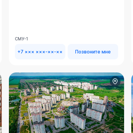
СМУ-1
+7 ××× ×××-××-××
Позвоните мне