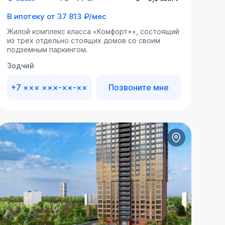
В ипотеку от
37 813 ₽/мес
Жилой комплекс класса «Комфорт+», состоящий
из трех отдельно стоящих домов со своим
подземным паркингом.
Зодчий
+7 ××× ×××-××-××
Позвоните мне