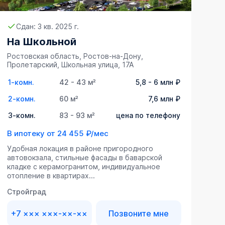
Сдан: 3 кв. 2025 г.
На Школьной
Ростовская область, Ростов-на-Дону,
Пролетарский, Школьная улица, 17А
1-комн.
42 - 43 м²
5,8 - 6 млн ₽
2-комн.
60 м²
7,6 млн ₽
3-комн.
83 - 93 м²
цена по телефону
В ипотеку от
24 455 ₽/мес
Удобная локация в районе пригородного
автовокзала, стильные фасады в баварской
кладке с керамогранитом, индивидуальное
отопление в квартирах...
Стройград
+7 ××× ×××-××-××
Позвоните мне