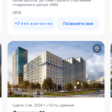
своей школой, детским садом и спортивным
стадионом в центре ЗЖМ.
СК10
+7 ××× ×××-××-××
Позвоните мне
Сдача: 2 кв. 2029 г.
Есть сданные