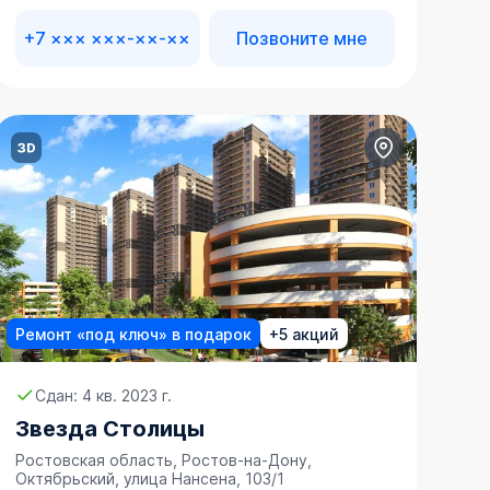
+7 ××× ×××-××-××
Позвоните мне
Ремонт «под ключ» в подарок
+5 акций
Сдан: 4 кв. 2023 г.
Звезда Столицы
Ростовская область, Ростов-на-Дону,
Октябрьский, улица Нансена, 103/1