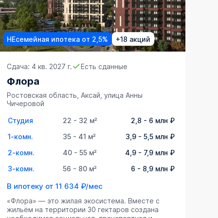
НЕсемейная ипотека от 2,5%
+18 акций
Сдача: 4 кв. 2027 г.
Есть сданные
Флора
Ростовская область, Аксай, улица Анны
Чичеровой
Студия
22 - 32 м²
2,8 - 6 млн ₽
1-комн.
35 - 41 м²
3,9 - 5,5 млн ₽
2-комн.
40 - 55 м²
4,9 - 7,9 млн ₽
3-комн.
56 - 80 м²
6 - 8,9 млн ₽
В ипотеку от
11 634 ₽/мес
«Флора» — это жилая экосистема. Вместе с
жильём на территории 30 гектаров создана