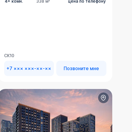
4+ комн.
338 м²
цена по телефону
СК10
+7 ××× ×××-××-××
Позвоните мне