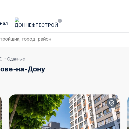
нал
К)
Сданные
тове‑на‑Дону