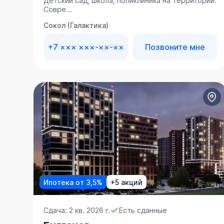
Детский сад, школа, поликлиника на территории.
Совре...
Сокол (Галактика)
+7 ××× ×××-××-××
Позвоните мне
Ипотека от 3,5%
+5 акций
Сдача: 2 кв. 2026 г.
Есть сданные