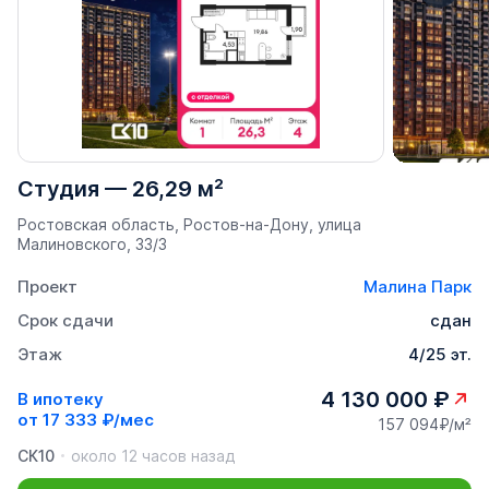
Студия
—
26,29 м²
Ростовская область, Ростов-на-Дону, улица
Малиновского, 33/3
Проект
Малина Парк
Срок сдачи
сдан
Этаж
4/25 эт.
4 130 000 ₽
В ипотеку
от
17 333 ₽/мес
157 094₽/м²
СК10
около 12 часов назад