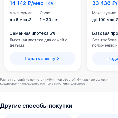
Социальная и внутренняя инфраструктура
14 142 ₽/мес
33 436 ₽
6%
ЖК «Мечта» - современный и полностью
Макс. сумма:
Срок:
Макс. сумма:
благоустроенный жилой комплекс. Большая территория
до 6 млн ₽
1 – 30 лет
до 100 млн 
для прогулок, комплексное озеленение, зоны отдыха
для детей и взрослых - внутреннее благоустройство
Семейная ипотека 6%
Базовая пр
этого комплекса продумано до мелочей и создает все
Льготная ипотека для семей с
Без требова
условия для жизни в удовольствие. Аккуратно
детьми
положению и
подстриженные зеленые газоны эффектно украшают
территорию ЖК.
Подать заявку
Пода
Для детей - 4 детские игровые площадки на резиновом
покрытии площадью 1200 м. Для взрослых - 3
полностью оборудованных спортивных зоны и 2
Расчёт условий не является публичной офертой. Финальные условия
кредитования определяются при заключении договора.
футбольных поля.
Прогулки во дворе ЖК «Мечта» будут не только
комфортными, но и безопасными, поскольку придомовая
Другие способы покупки
территория полностью закрыта для посторонних
(оснащена системой автоматического доступа). По