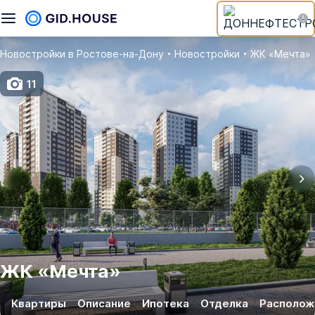
Новостройки в Ростове‑на‑Дону
Новостройки
ЖК «Мечта»
11
ЖК
«
Мечта
»
Квартиры
Описание
Ипотека
Отделка
Располож