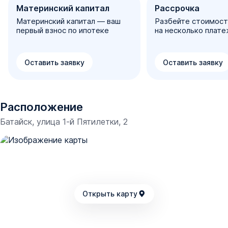
всей территории ЖК организована система
Материнский капитал
Рассрочка
круглосуточного видеонаблюдения. В вечернее время
Материнский капитал — ваш
Разбейте стоимост
первый взнос по ипотеке
на несколько плат
включается освещение.
Для автовладельцев предусмотрен многоуровневый
закрытый и открытый паркинг на территории ЖК (более
Оставить заявку
Оставить заявку
800 парковочных мест).
Отделка квартир
Расположение
Купить квартиру в ЖК «Мечта» можно в предчистовой
Батайск, улица 1-й Пятилетки, 2
отделке:
стяжка пола;
штукатурка стен;
радиаторы отопления, стеклопакеты, подоконники;
Открыть карту
счетчики воды, тепла, электричества.