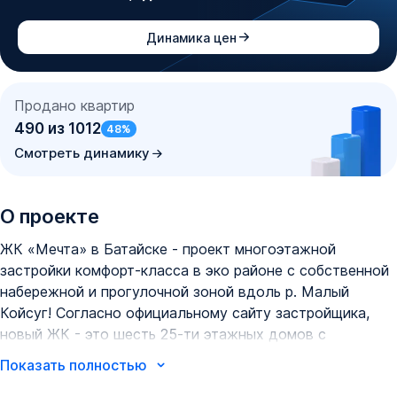
Динамика цен
Продано квартир
490
из
1012
48
%
Смотреть динамику
О проекте
ЖК «Мечта» в Батайске - проект многоэтажной
застройки комфорт-класса в эко районе с собственной
набережной и прогулочной зоной вдоль р. Малый
Койсуг! Согласно официальному сайту застройщика,
новый ЖК - это шесть 25-ти этажных домов с
полностью обустроенной придомовой территорией.
Показать полностью
Общая площадь застройки - 1,6 га.