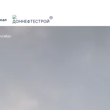
нал
нсайд»