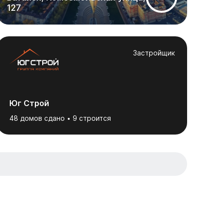
127
Застройщик
Юг Строй
48 домов сдано
9 строится