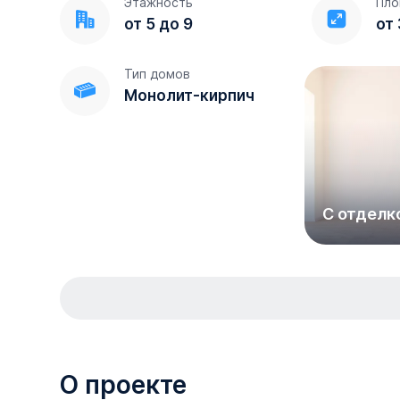
Этажность
Пло
от 5 до 9
от 
Тип домов
Монолит-кирпич
С отделк
О проекте