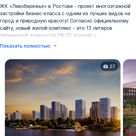
ЖК «Левобережье» в Ростове - проект многоэтажной
застройки бизнес-класса с одним из лучших видов на
город и природную красоту! Согласно официальному
сайту, новый жилой комплекс - это 13 литеров
переменной этажности (18-25 этажей) с
благоустроенной территорией и собственным парком.
Показать полностью
Общая площадь застройки - 36 га. На первых этажах
расположены коммерческие помещения с магазинами,
салонами красоты, пунктами выдачи заказов.
27
Тип домов - монолитно-кирпичный, что позволяет
сохранить комфортную температуру в квартире в любое
время года, а благодаря современным планировкам
квартир с французскими окнами высотой 1,8 м здесь
всегда будет светло и комфортно! Индивидуальное
отопление позволит жителям самостоятельно
регулировать температуру в помещении и экономить на
коммунальных платежах.