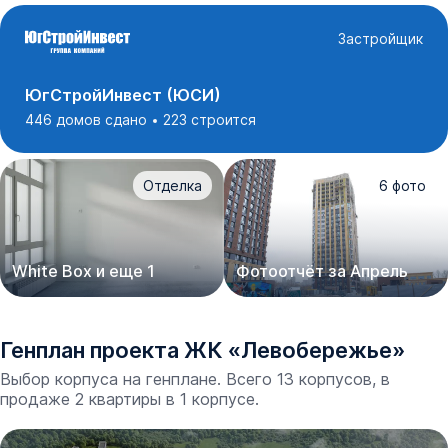
Застройщик
ЮгСтройИнвест (ЮСИ)
446 домов сдано
223 строится
Отделка
6
фото
White Box и еще 1
Фотоотчёт за Апрель
Генплан проекта
ЖК
«
Левобережье
»
Выбор корпуса на генплане. Всего 13 корпусов, в
продаже 2 квартиры в 1 корпусе.