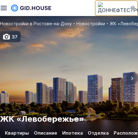
Новостройки в Ростове‑на‑Дону
Новостройки
ЖК «Левобе
37
ЖК
«
Левобережье
»
Квартиры
Описание
Ипотека
Отделка
Располож