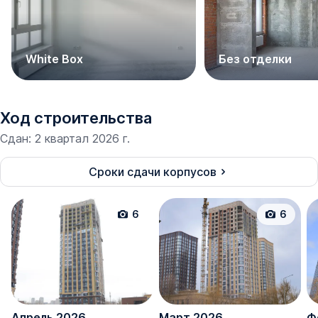
White Box
Без отделки
Ход строительства
Сдан
:
2 квартал 2026 г.
Сроки сдачи корпусов
6
6
Апрель 2026
Март 2026
Ф