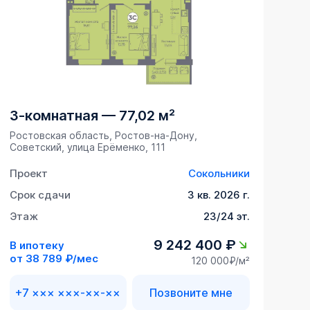
3-комнатная
—
77,02 м²
Ростовская область, Ростов-на-Дону,
Советский, улица Ерёменко, 111
Проект
Сокольники
Срок сдачи
3 кв. 2026 г.
Этаж
23/24 эт.
9 242 400 ₽
В ипотеку
от
38 789 ₽/мес
120 000₽/м²
+7 ××× ×××-××-××
Позвоните мне