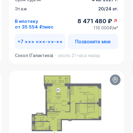
Этаж
20/24 эт.
8 471 480 ₽
В ипотеку
от
35 554 ₽/мес
116 000₽/м²
+7 ××× ×××-××-××
Позвоните мне
Сокол (Галактика)
около 21 часа назад