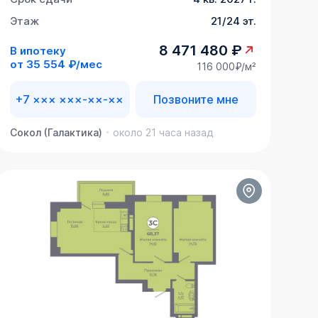
Этаж
21/24 эт.
8 471 480 ₽
В ипотеку
от
35 554 ₽/мес
116 000₽/м²
+7 ××× ×××-××-××
Позвоните мне
Сокол (Галактика)
около 21 часа назад