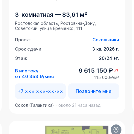
3-комнатная
—
83,61 м²
Ростовская область, Ростов-на-Дону,
Советский, улица Ерёменко, 111
Проект
Сокольники
Срок сдачи
3 кв. 2026 г.
Этаж
20/24 эт.
9 615 150 ₽
В ипотеку
от
40 353 ₽/мес
115 000₽/м²
+7 ××× ×××-××-××
Позвоните мне
Сокол (Галактика)
около 21 часа назад