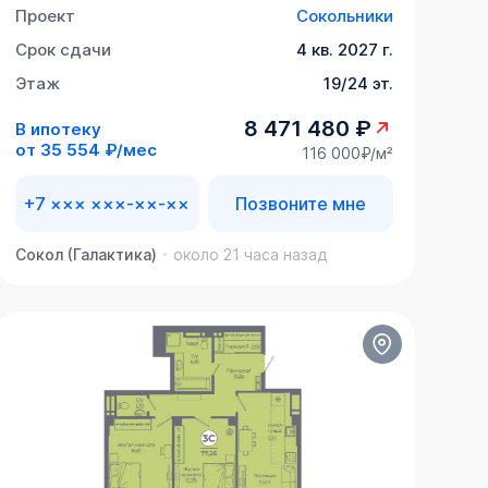
Проект
Сокольники
Срок сдачи
4 кв. 2027 г.
Этаж
19/24 эт.
8 471 480 ₽
В ипотеку
от
35 554 ₽/мес
116 000₽/м²
+7 ××× ×××-××-××
Позвоните мне
Сокол (Галактика)
около 21 часа назад