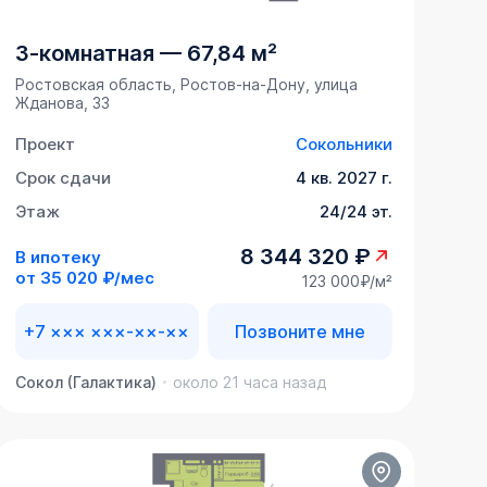
3-комнатная
—
67,84 м²
Ростовская область, Ростов-на-Дону, улица
Жданова, 33
Проект
Сокольники
Срок сдачи
4 кв. 2027 г.
Этаж
24/24 эт.
8 344 320 ₽
В ипотеку
от
35 020 ₽/мес
123 000₽/м²
+7 ××× ×××-××-××
Позвоните мне
Сокол (Галактика)
около 21 часа назад