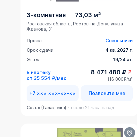
3-комнатная
—
73,03 м²
Ростовская область, Ростов-на-Дону, улица
Жданова, 31
Проект
Сокольники
Срок сдачи
4 кв. 2027 г.
Этаж
19/24 эт.
8 471 480 ₽
В ипотеку
от
35 554 ₽/мес
116 000₽/м²
+7 ××× ×××-××-××
Позвоните мне
Сокол (Галактика)
около 21 часа назад