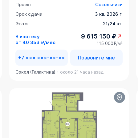
Проект
Сокольники
Срок сдачи
3 кв. 2026 г.
Этаж
21/24 эт.
9 615 150 ₽
В ипотеку
от
40 353 ₽/мес
115 000₽/м²
+7 ××× ×××-××-××
Позвоните мне
Сокол (Галактика)
около 21 часа назад