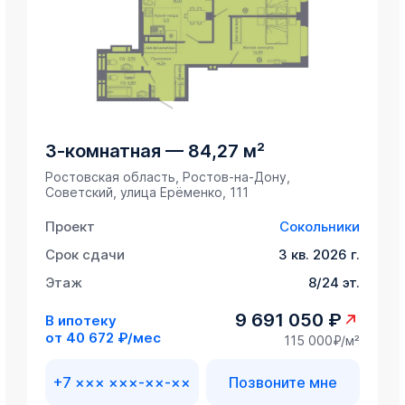
3-комнатная
—
84,27 м²
Ростовская область, Ростов-на-Дону,
Советский, улица Ерёменко, 111
Проект
Сокольники
Срок сдачи
3 кв. 2026 г.
Этаж
8/24 эт.
9 691 050 ₽
В ипотеку
от
40 672 ₽/мес
115 000₽/м²
+7 ××× ×××-××-××
Позвоните мне