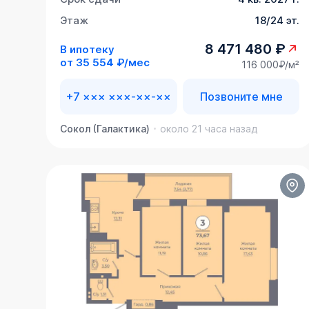
Этаж
18/24 эт.
8 471 480 ₽
В ипотеку
от
35 554 ₽/мес
116 000₽/м²
+7 ××× ×××-××-××
Позвоните мне
Сокол (Галактика)
около 21 часа назад