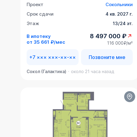
Проект
Сокольники
Срок сдачи
4 кв. 2027 г.
Этаж
13/24 эт.
8 497 000 ₽
В ипотеку
от
35 661 ₽/мес
116 000₽/м²
+7 ××× ×××-××-××
Позвоните мне
Сокол (Галактика)
около 21 часа назад