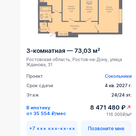
3-комнатная
—
73,03 м²
Ростовская область, Ростов-на-Дону, улица
Жданова, 31
Проект
Сокольники
Срок сдачи
4 кв. 2027 г.
Этаж
24/24 эт.
8 471 480 ₽
В ипотеку
от
35 554 ₽/мес
116 000₽/м²
+7 ××× ×××-××-××
Позвоните мне