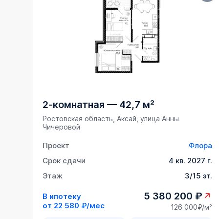
2-комнатная
—
42,7 м²
Ростовская область, Аксай, улица Анны
Чичеровой
Проект
Флора
Срок сдачи
4 кв. 2027 г.
Этаж
3/15 эт.
5 380 200 ₽
В ипотеку
от
22 580 ₽/мес
126 000₽/м²