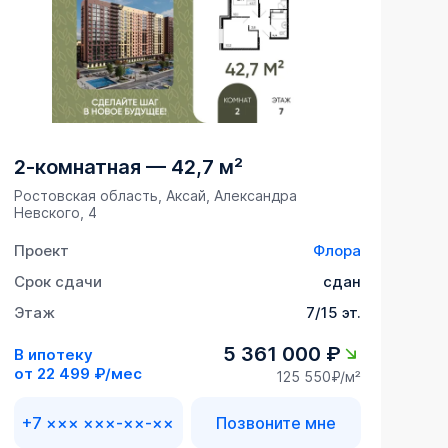
2-комнатная
—
42,7 м²
Ростовская область, Аксай, Александра
Невского, 4
Проект
Флора
Срок сдачи
сдан
Этаж
7/15 эт.
5 361 000 ₽
В ипотеку
от
22 499 ₽/мес
125 550₽/м²
+7 ××× ×××-××-××
Позвоните мне