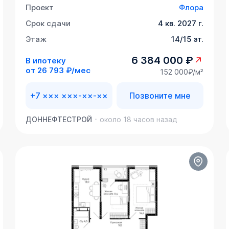
Проект
Флора
Срок сдачи
4 кв. 2027 г.
Этаж
14/15 эт.
6 384 000 ₽
В ипотеку
от
26 793 ₽/мес
152 000₽/м²
+7 ××× ×××-××-××
Позвоните мне
ДОННЕФТЕСТРОЙ
около 18 часов назад