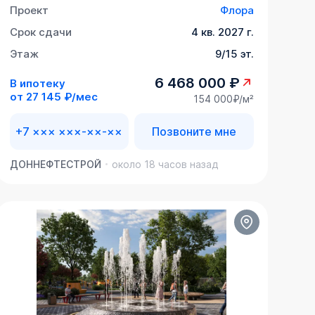
Проект
Флора
Срок сдачи
4 кв. 2027 г.
Этаж
9/15 эт.
6 468 000 ₽
В ипотеку
от
27 145 ₽/мес
154 000₽/м²
+7 ××× ×××-××-××
Позвоните мне
ДОННЕФТЕСТРОЙ
около 18 часов назад