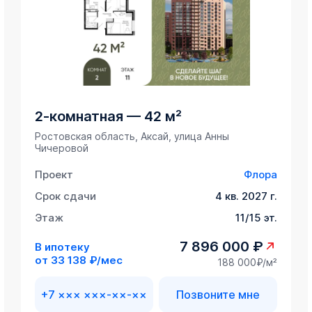
2-комнатная
—
42 м²
Ростовская область, Аксай, улица Анны
Чичеровой
Проект
Флора
Срок сдачи
4 кв. 2027 г.
Этаж
11/15 эт.
7 896 000 ₽
В ипотеку
от
33 138 ₽/мес
188 000₽/м²
+7 ××× ×××-××-××
Позвоните мне