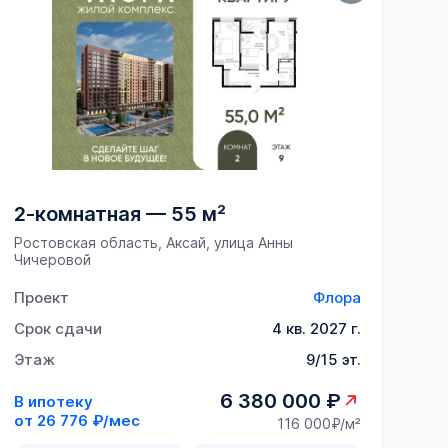
2-комнатная
—
55 м²
Ростовская область, Аксай, улица Анны
Чичеровой
Проект
Флора
Срок сдачи
4 кв. 2027 г.
Этаж
9/15 эт.
6 380 000 ₽
В ипотеку
от
26 776 ₽/мес
116 000₽/м²