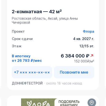
2-комнатная
—
42 м²
Ростовская область, Аксай, улица Анны
Чичеровой
Проект
Флора
Срок сдачи
4 кв. 2027 г.
Этаж
12/15 эт.
6 384 000 ₽
В ипотеку
от
26 793 ₽/мес
152 000₽/м²
+7 ××× ×××-××-××
Позвоните мне
ДОННЕФТЕСТРОЙ
около 18 часов назад