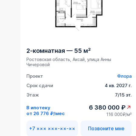
2-комнатная
—
55 м²
Ростовская область, Аксай, улица Анны
Чичеровой
Проект
Флора
Срок сдачи
4 кв. 2027 г.
Этаж
7/15 эт.
6 380 000 ₽
В ипотеку
от
26 776 ₽/мес
116 000₽/м²
+7 ××× ×××-××-××
Позвоните мне