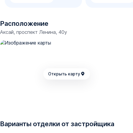
важными составляющими для обеспечения высокого
уровня комфортного проживания.
Расположение
Безопасность на уровне: видеонаблюдение и замок с
магнитным ключом. Безбарьерная зона создает условия
Аксай, проспект Ленина, 40у
для свободного доступа всех жителей и гостей,
включая людей с ограниченными возможностями.
Внутри домов людей встретит просторный светлый
подъезд и бесшумные лифты, которые доставят
человека на любой этаж.
Открыть карту
Отделка квартир
Все квартиры сдаются:
с введенным электричеством;
Варианты отделки от застройщика
с водяными и канализационными трубами;