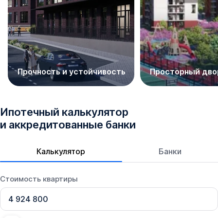
«Неваляшки»;
школы: №2, №4, гимназия №3, спортивная,
музыкальная, танцевальная школы. Строится еще
одна школа;
Мега Парк;
Прочность и устойчивость
Просторный дво
ЦРБ, медицинский центр KLINIKA.ONE, детская
поликлиника, стоматологическая клиника;
Парк Культуры и Отдыха;
Ипотечный калькулятор
и аккредитованные банки
ТЦ «МЕГА»;
ряд супермаркетов: «Магнит», «Ашан», «Пятерочка»,
Калькулятор
Банки
другие магазины;
Дворец спорта, масса спортивных секций;
Стоимость квартиры
военно-исторический музей;
Казачий рынок, кафе, рестораны.