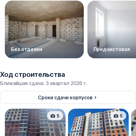
с запорной арматурой;
с газовым котлом;
со счетчиками на электричество и воду;
с металлической входной дверью;
с витражным остеклением;
Без отделки
Предчистовая
с установленными радиаторами.
У покупателя будет большой выбор жилья. Есть
квартиры с разной высотой пололка, с наличием
Ход строительства
балконов, лоджий, с разнообразной планировкой и
Ближайшая сдача
:
3 квартал 2026 г.
площадью. Каждый найдет идеальный для себя
вариант.
Сроки сдачи корпусов
5
5