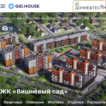
Новостройки в Ростове‑на‑Дону
Новостройки
ЖК «Вишнёвы
12
ЖК
«
Вишнёвый сад
»
Квартиры
Описание
Ипотека
Отделка
Располож