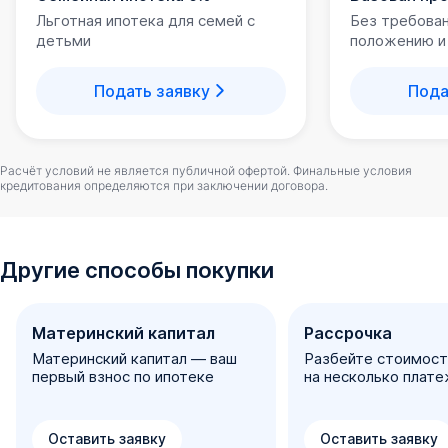
Льготная ипотека для семей с
Без требова
Класс энергоэффективности комплекса «А+».
детьми
положению и
Индивидуальное отопление для создания
комфортного микроклимата. Жильцы не зависят от
Подать заявку
Пода
центрального теплоснабжения.
Безбарьерные входные группы.
Расчёт условий не является публичной офертой. Финальные условия
Фасад с уникальным дизайном из кирпича разных
кредитования определяются при заключении договора.
идеально сочетающихся цветов.
Современные технологии строительства,
трёхслойные стены, прочные фундаменты,
Другие способы покупки
способные выдержать землетрясение.
Безопасное камерное пространство за счет
Материнский капитал
Рассрочка
небольшого числа квартир на каждом этаже.
Материнский капитал — ваш
Разбейте стоимост
первый взнос по ипотеке
на несколько плат
Входная группа и холл
Оставить заявку
Оставить заявку
Подъезды и входные группы в новостройке выступают