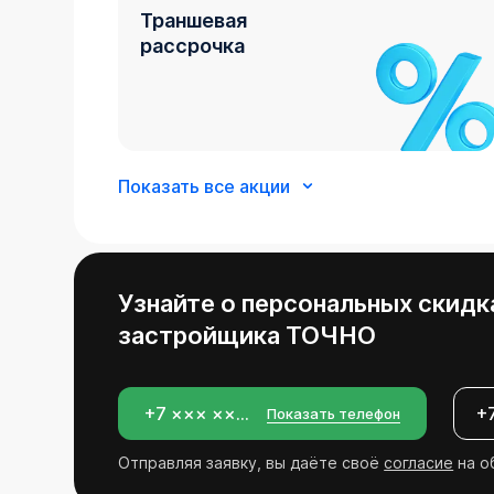
Траншевая
рассрочка
Показать все акции
Скидка 12%
СВОим
Узнайте о персональных скидк
застройщика
ТОЧНО
Рассрочка
+7 ××× ×××-××-××
Показать телефон
на кладовку
Отправляя заявку, вы даёте своё
согласие
на о