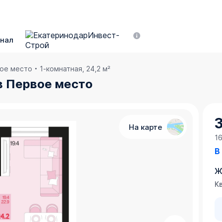
нал
вое место
1-комнатная, 24,2 м²
 в Первое место
На карте
1
В
Ж
Кв