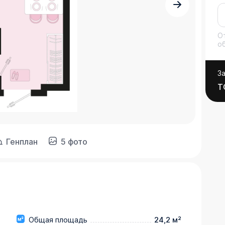
О
о
З
Т
Генплан
5 фото
Общая площадь
24,2 м²