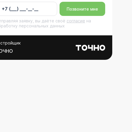
Позвоните мне
тправляя заявку, вы даёте своё
согласие
на
бработку персональных данных
астройщик
ОЧНО