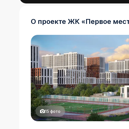
О проекте
ЖК
«
Первое мес
Рассрочка
на паркинг
15
фото