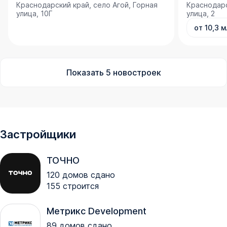
Краснодарский край, село Агой, Горная
Краснодарс
улица, 10Г
улица, 2
от 10,3 м
Показать
5
новостроек
Застройщики
ТОЧНО
120
домов сдано
155
строится
Метрикс Development
89
домов сдано