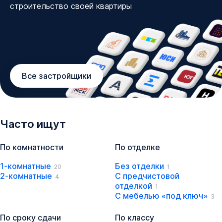
строительство своей квартиры
Все застройщики
Часто ищут
По комнатности
По отделке
1-комнатные
Без отделки
20
1
2-комнатные
С предчистовой
4
отделкой
1
С мебелью «под ключ»
3
По сроку сдачи
По классу