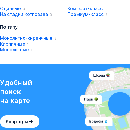
Сданные
Комфорт-класс
3
3
На стадии котлована
Премиум-класс
3
2
По типу
Монолитно-кирпичные
5
Кирпичные
1
Монолитные
1
Удобный
поиск
на карте
Квартиры