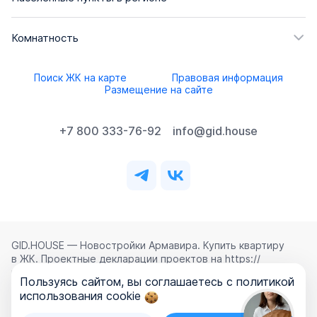
Комнатность
Поиск ЖК на карте
Правовая информация
Размещение на сайте
+7 800 333-76-92
info@gid.house
GID.HOUSE — Новостройки Армавира. Купить квартиру
в ЖК. Проектные декларации проектов на https://
наш.дом.рф.
Пользуясь сайтом, вы соглашаетесь с политикой
Использование сайта означает согласие с
Лицензионным
использования cookie
соглашением
,
Политикой конфиденциальности
и
Политикой обработки персональных данных
.