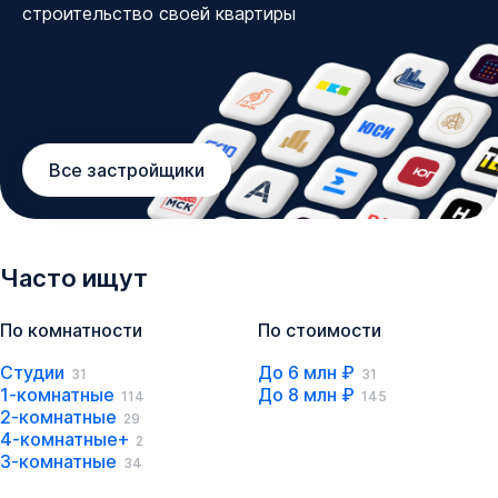
строительство своей квартиры
Все застройщики
Часто ищут
По комнатности
По стоимости
Студии
До 6 млн ₽
31
31
1-комнатные
До 8 млн ₽
114
145
2-комнатные
29
4-комнатные+
2
3-комнатные
34