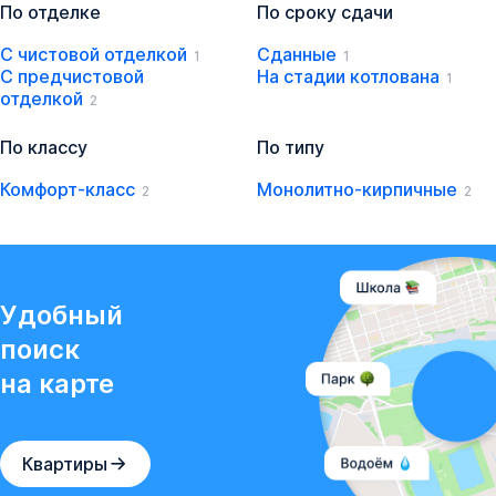
По отделке
По сроку сдачи
С чистовой отделкой
Сданные
1
1
С предчистовой
На стадии котлована
1
отделкой
2
По классу
По типу
Комфорт-класс
Монолитно-кирпичные
2
2
Удобный
поиск
на карте
Квартиры