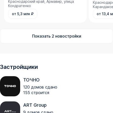
Краснодарский край, Армавир, улица
Краснодарс
Кондратенко
Карандако
от 5,3 млн ₽
от 13,4 
Показать
2
новостройки
Застройщики
ТОЧНО
120
домов сдано
155
строится
ART Group
9
домов сдано