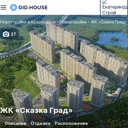
Новостройки в Краснодаре
Новостройки
ЖК «Сказка Град»
27
ЖК
«
Сказка Град
»
Описание
Отделка
Расположение