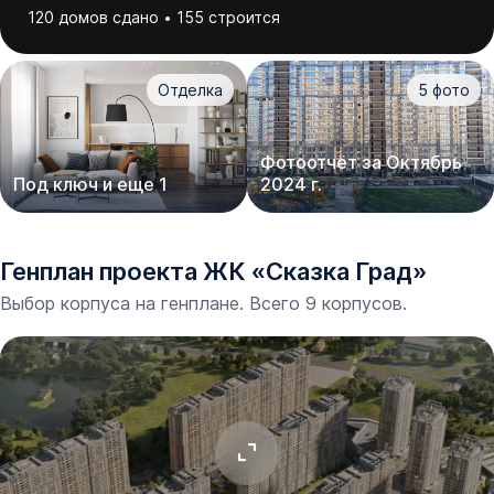
120 домов сдано
155 строится
Отделка
5
фото
Фотоотчёт за Октябрь
Под ключ и еще 1
2024 г.
Генплан проекта
ЖК
«
Сказка Град
»
Выбор корпуса на генплане. Всего 9 корпусов.