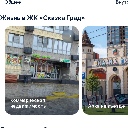
Общее
Внут
микроклимат в помещении.
Жизнь в
ЖК
«
Сказка Град
»
Коммерческая
недвижимость
Арка на въезде