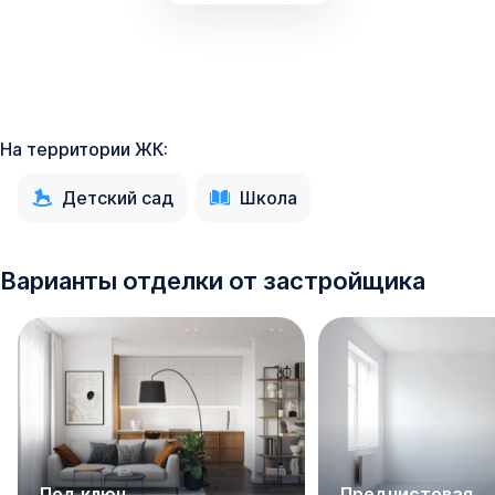
а до «СБС Мегамолл» понадобится порядка 13-ти
минут. Международный аэропорт Краснодар
расположен в 10 минутах езды. Погулять и развлечься
можно в парке «Солнечный остров», до которого всего
9 минут.
На территории ЖК:
В районе прекрасная транспортная доступность. По ул.
В. Н. Мачуги курсирует в общей сложности более 20
Детский сад
Школа
маршрутов общественного транспорта. Дорога к
самому центру города на личном авто займет порядка
20-ти минут.
Варианты отделки от застройщика
Социальная и внутренняя инфраструктура
При входе на территории ЖК установлена сказочная
арка, выполненная в архитектурном стиле. Это
имитация средневековой крепости высотой 14,5 метров,
оснащенная зубьями и бойницами.
Прогулочные аллеи с фонтаном, зоны отдыха с арт-
Под ключ
Предчистовая