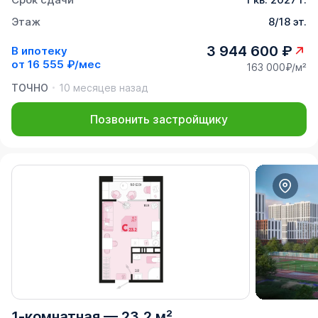
Этаж
8/18 эт.
3 944 600 ₽
В ипотеку
от
16 555 ₽/мес
163 000₽/м²
ТОЧНО
10 месяцев назад
Позвонить застройщику
1-комнатная
—
23,2 м²