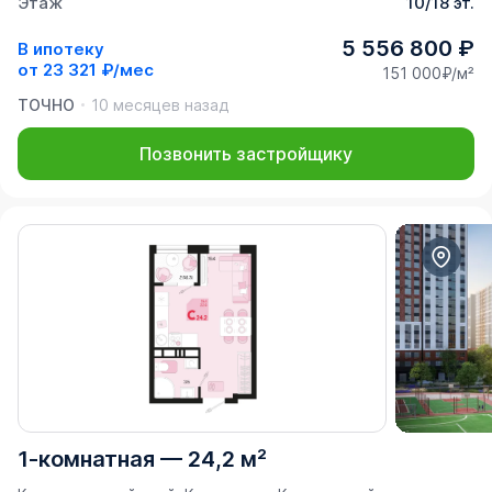
Этаж
10/18 эт.
5 556 800 ₽
В ипотеку
от
23 321 ₽/мес
151 000₽/м²
ТОЧНО
10 месяцев назад
Позвонить застройщику
1-комнатная
—
24,2 м²