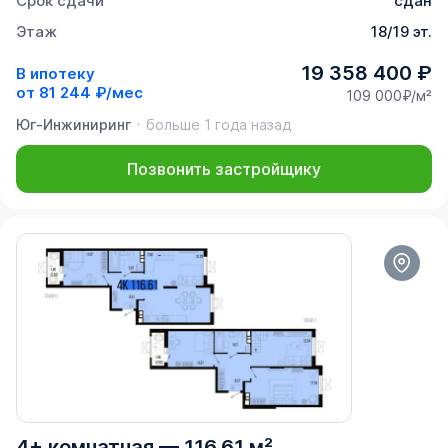
Срок сдачи
сдан
Этаж
18/19 эт.
19 358 400 ₽
В ипотеку
от
81 244 ₽/мес
109 000₽/м²
Юг-Инжиниринг
больше 1 года назад
Позвонить застройщику
4+ комнатная
—
116,61 м²