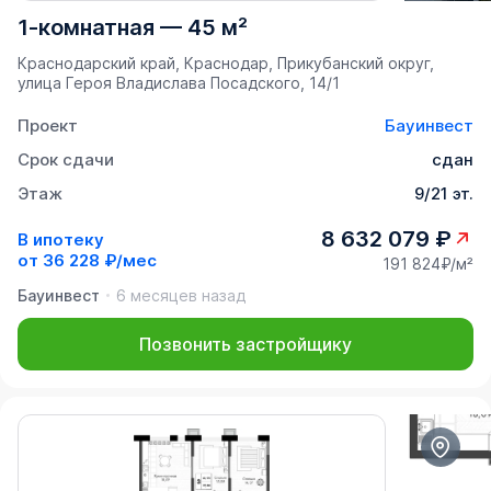
1-комнатная
—
45 м²
Краснодарский край, Краснодар, Прикубанский округ,
улица Героя Владислава Посадского, 14/1
Проект
Бауинвест
Срок сдачи
сдан
Этаж
9/21 эт.
8 632 079 ₽
В ипотеку
от
36 228 ₽/мес
191 824₽/м²
Бауинвест
6 месяцев назад
Позвонить застройщику