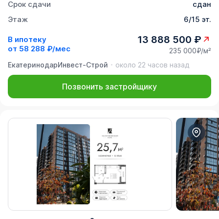
Срок сдачи
сдан
Этаж
6/15 эт.
13 888 500 ₽
В ипотеку
от
58 288 ₽/мес
235 000₽/м²
ЕкатеринодарИнвест-Строй
около 22 часов назад
Позвонить застройщику