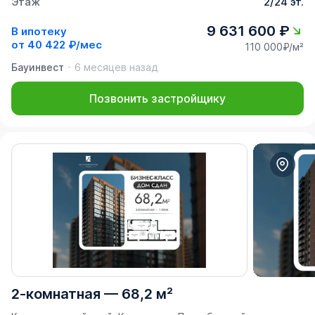
Этаж
2/24 эт.
9 631 600 ₽
В ипотеку
от
40 422 ₽/мес
110 000₽/м²
Бауинвест
6 месяцев назад
Позвонить застройщику
2-комнатная
—
68,2 м²