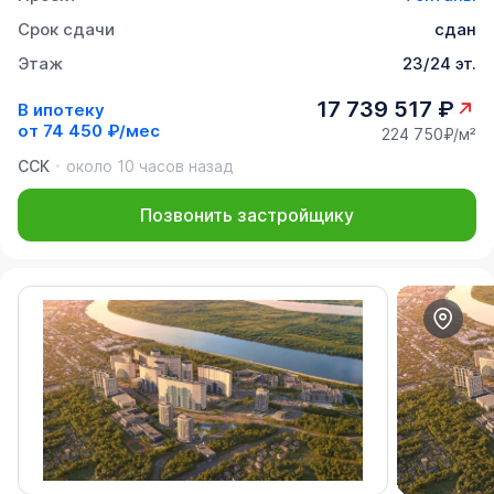
Срок сдачи
сдан
Этаж
23/24 эт.
17 739 517 ₽
В ипотеку
от
74 450 ₽/мес
224 750₽/м²
ССК
около 10 часов назад
Позвонить застройщику