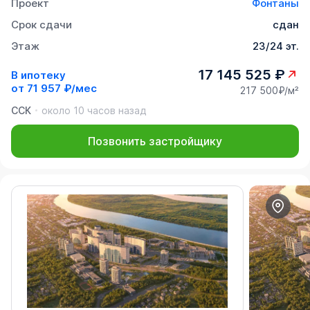
Проект
Фонтаны
Срок сдачи
сдан
Этаж
23/24 эт.
17 145 525 ₽
В ипотеку
от
71 957 ₽/мес
217 500₽/м²
ССК
около 10 часов назад
Позвонить застройщику