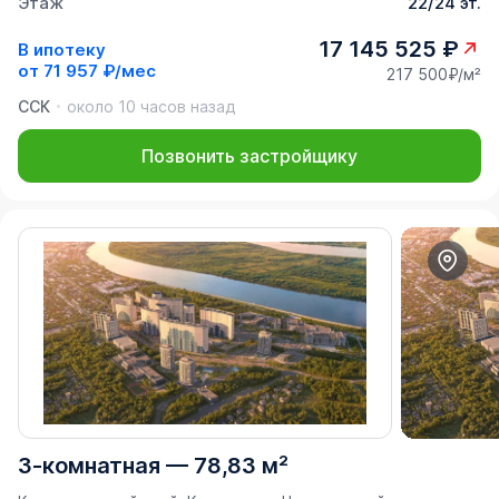
Этаж
22/24 эт.
17 145 525 ₽
В ипотеку
от
71 957 ₽/мес
217 500₽/м²
ССК
около 10 часов назад
Позвонить застройщику
3-комнатная
—
78,83 м²