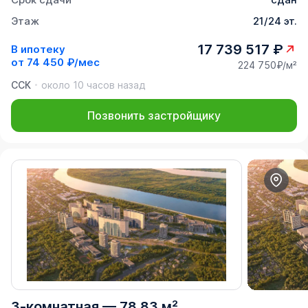
Этаж
21/24 эт.
17 739 517 ₽
В ипотеку
от
74 450 ₽/мес
224 750₽/м²
ССК
около 10 часов назад
Позвонить застройщику
3-комнатная
—
78,83 м²