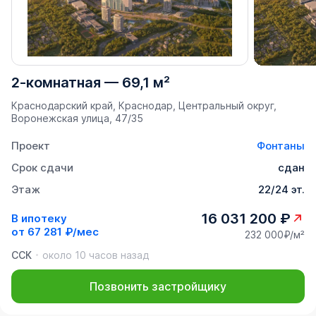
2-комнатная
—
69,1 м²
Краснодарский край, Краснодар, Центральный округ,
Воронежская улица, 47/35
Проект
Фонтаны
Срок сдачи
сдан
Этаж
22/24 эт.
16 031 200 ₽
В ипотеку
от
67 281 ₽/мес
232 000₽/м²
ССК
около 10 часов назад
Позвонить застройщику