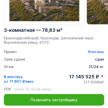
3-комнатная
—
78,83 м²
Краснодарский край, Краснодар, Центральный округ,
Воронежская улица, 47/10
Проект
Фонтаны
Срок сдачи
сдан
Этаж
21/24 эт.
17 145 525 ₽
В ипотеку
от
71 957 ₽/мес
217 500₽/м²
ССК
около 10 часов назад
Позвонить застройщику