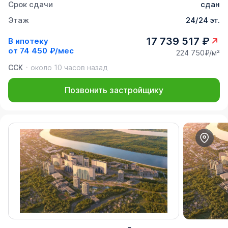
Срок сдачи
сдан
Этаж
24/24 эт.
17 739 517 ₽
В ипотеку
от
74 450 ₽/мес
224 750₽/м²
ССК
около 10 часов назад
Позвонить застройщику