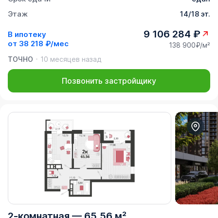
Этаж
14/18 эт.
9 106 284 ₽
В ипотеку
от
38 218 ₽/мес
138 900₽/м²
ТОЧНО
10 месяцев назад
Позвонить застройщику
2-комнатная
—
65,56 м²