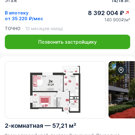
Этаж
14/18 эт.
8 392 004 ₽
В ипотеку
от
35 220 ₽/мес
140 900₽/м²
ТОЧНО
10 месяцев назад
Позвонить застройщику
2-комнатная
—
57,21 м²