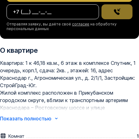
Отправляя заявку, вы даёте своё
согласие
на обработку
персональных данных
О квартире
Квартира: 1 к 46,18 кв.м., 6 этаж в комплексе Спутник, 1 
очередь, корп.1, сдача: 2кв. , этажей: 16, адрес 
Краснодар г., Агрономическая ул., д. 2/1/1, Застройщик: 
СтройГрад-Юг.

Жилой комплекс расположен в Прикубанском 
городском округе, вблизи к транспортным артериям 
Краснодара – Ростовскому шоссе и улице 
Дзержинского. Удобный заезд обеспечивает комфорт 
Показать полностью
перемещения на личном транспорте. Благодаря густой 
сети автодорог в районе за 30-35 минут можно 
Комнат
1
доехать до аэропорта Краснодара, за 1 час 50 минут – 