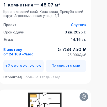
1-комнатная
—
46,07 м²
Краснодарский край, Краснодар, Прикубанский
округ, Агрономическая улица, 2/1
Проект
Спутник
Срок сдачи
3 кв. 2025 г.
Этаж
14/16 эт.
5 758 750 ₽
В ипотеку
от
24 169 ₽/мес
125 000₽/м²
+7 ××× ×××-××-××
Позвоните мне
Стройград
больше 1 года назад