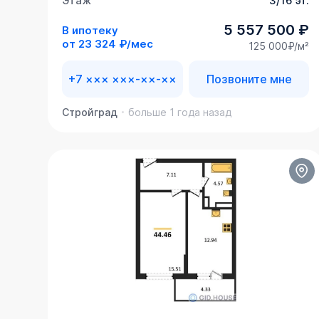
Этаж
3/16 эт.
5 557 500 ₽
В ипотеку
от
23 324 ₽/мес
125 000₽/м²
+7 ××× ×××-××-××
Позвоните мне
Стройград
больше 1 года назад