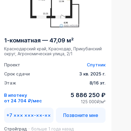
1-комнатная
—
47,09 м²
Краснодарский край, Краснодар, Прикубанский
округ, Агрономическая улица, 2/1
Проект
Спутник
Срок сдачи
3 кв. 2025 г.
Этаж
8/16 эт.
5 886 250 ₽
В ипотеку
от
24 704 ₽/мес
125 000₽/м²
+7 ××× ×××-××-××
Позвоните мне
Стройград
больше 1 года назад