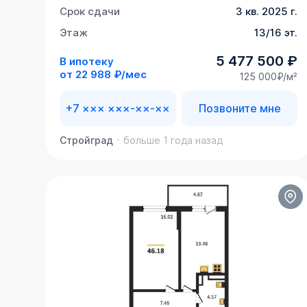
Срок сдачи
3 кв. 2025 г.
Этаж
13/16 эт.
5 477 500 ₽
В ипотеку
от
22 988 ₽/мес
125 000₽/м²
+7 ××× ×××-××-××
Позвоните мне
Стройград
больше 1 года назад