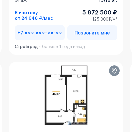
Этаж
15/16 эт.
5 872 500 ₽
В ипотеку
от
24 646 ₽/мес
125 000₽/м²
+7 ××× ×××-××-××
Позвоните мне
Стройград
больше 1 года назад