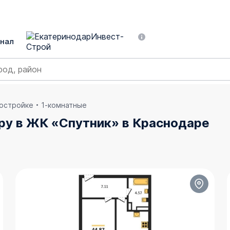
нал
востройке
1-комнатные
ру в ЖК «Спутник» в Краснодаре