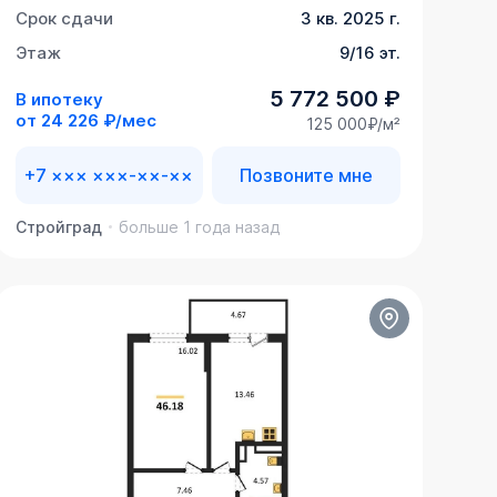
Срок сдачи
3 кв. 2025 г.
Этаж
9/16 эт.
5 772 500 ₽
В ипотеку
от
24 226 ₽/мес
125 000₽/м²
+7 ××× ×××-××-××
Позвоните мне
Стройград
больше 1 года назад