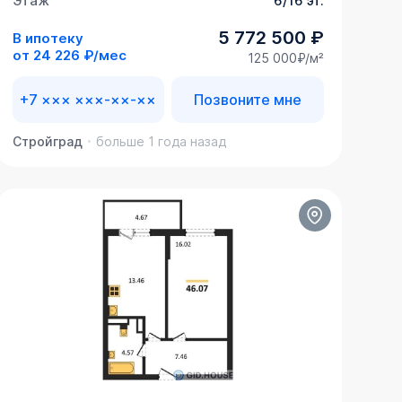
Этаж
6/16 эт.
5 772 500 ₽
В ипотеку
от
24 226 ₽/мес
125 000₽/м²
+7 ××× ×××-××-××
Позвоните мне
Стройград
больше 1 года назад