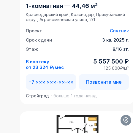
1-комнатная
—
44,46 м²
Краснодарский край, Краснодар, Прикубанский
округ, Агрономическая улица, 2/1
Проект
Спутник
Срок сдачи
3 кв. 2025 г.
Этаж
8/16 эт.
5 557 500 ₽
В ипотеку
от
23 324 ₽/мес
125 000₽/м²
+7 ××× ×××-××-××
Позвоните мне
Стройград
больше 1 года назад