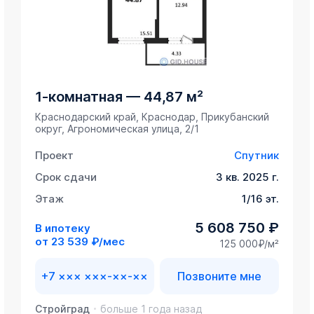
1-комнатная
—
44,87 м²
Краснодарский край, Краснодар, Прикубанский
округ, Агрономическая улица, 2/1
Проект
Спутник
Срок сдачи
3 кв. 2025 г.
Этаж
1/16 эт.
5 608 750 ₽
В ипотеку
от
23 539 ₽/мес
125 000₽/м²
+7 ××× ×××-××-××
Позвоните мне
Стройград
больше 1 года назад