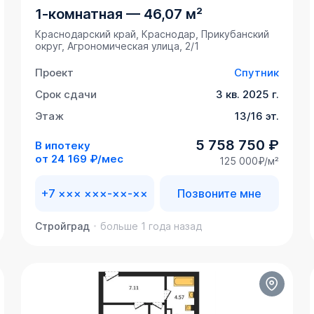
1-комнатная
—
46,07 м²
Краснодарский край, Краснодар, Прикубанский
округ, Агрономическая улица, 2/1
Проект
Спутник
Срок сдачи
3 кв. 2025 г.
Этаж
13/16 эт.
5 758 750 ₽
В ипотеку
от
24 169 ₽/мес
125 000₽/м²
+7 ××× ×××-××-××
Позвоните мне
Стройград
больше 1 года назад