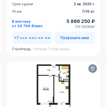
Срок сдачи
3 кв. 2025 г.
Этаж
7/16 эт.
5 886 250 ₽
В ипотеку
от
24 704 ₽/мес
125 000₽/м²
+7 ××× ×××-××-××
Позвоните мне
Стройград
больше 1 года назад