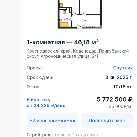
1-комнатная
—
46,18 м²
Краснодарский край, Краснодар, Прикубанский
округ, Агрономическая улица, 2/1
Проект
Спутник
Срок сдачи
3 кв. 2025 г.
Этаж
10/16 эт.
5 772 500 ₽
В ипотеку
от
24 226 ₽/мес
125 000₽/м²
+7 ××× ×××-××-××
Позвоните мне
Стройград
больше 1 года назад