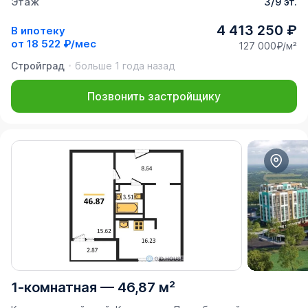
Этаж
3/9 эт.
4 413 250 ₽
В ипотеку
от
18 522 ₽/мес
127 000₽/м²
Стройград
больше 1 года назад
Позвонить застройщику
1-комнатная
—
46,87 м²