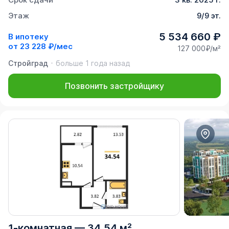
Этаж
9/9 эт.
5 534 660 ₽
В ипотеку
от
23 228 ₽/мес
127 000₽/м²
Стройград
больше 1 года назад
Позвонить застройщику
1-комнатная
—
34,54 м²