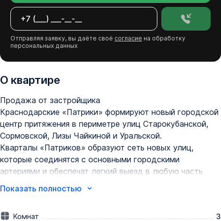
Отправляя заявку, вы даёте своё
согласие
на обработку
персональных данных
О квартире
Продажа от застройщика

Краснодарские «Патрики» формируют новый городской 
центр притяжения в периметре улиц Старокубанской, 
Сормовской, Лизы Чайкиной и Уральской.

Кварталы «Патриков» образуют сеть новых улиц, 
которые соединятся с основными городскими 
артериями и обеспечат легкий выезд в любую часть 
города.

Показать полностью
Здесь есть все виды транспорта, включая трамвай.

Личные автомобили не будут загромождать дворы – в 
Комнат
3
«Патриках» парковок хватит всем. На оба уровня 