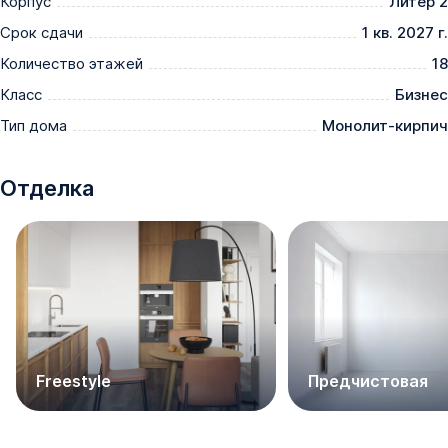
Корпус
Литер 2
переехать в чистый новый дом, где не будет 
стройматериалов, рабочих и цементной пыли, а по 
Срок сдачи
1 кв. 2027 г.
утрам вас разбудит солнечный свет, а не шум 
Количество этажей
18
перфоратора.
Класс
Бизнес
Тип дома
Монолит-кирпич
Отделка
Freestyle
Предчистовая