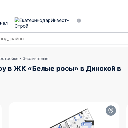
нал
востройке
3-комнатные
ру в ЖК «Белые росы» в Динской в