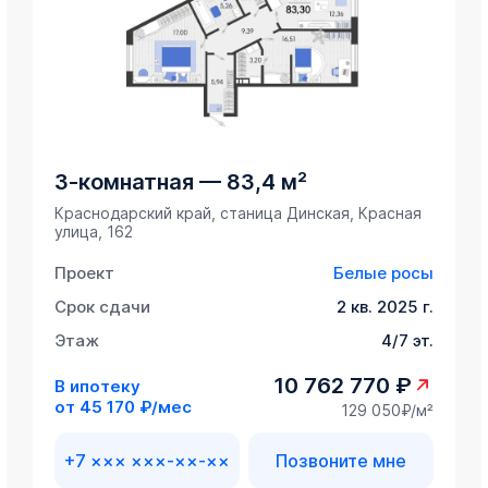
3-комнатная
—
83,4 м²
Краснодарский край, станица Динская, Красная
улица, 162
Проект
Белые росы
Срок сдачи
2 кв. 2025 г.
Этаж
4/7 эт.
10 762 770 ₽
В ипотеку
от
45 170 ₽/мес
129 050₽/м²
+7 ××× ×××-××-××
Позвоните мне