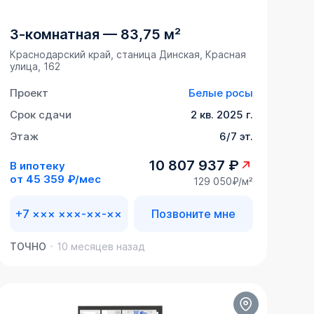
3-комнатная
—
83,75 м²
Краснодарский край, станица Динская, Красная
улица, 162
Проект
Белые росы
Срок сдачи
2 кв. 2025 г.
Этаж
6/7 эт.
10 807 937 ₽
В ипотеку
от
45 359 ₽/мес
129 050₽/м²
+7 ××× ×××-××-××
Позвоните мне
ТОЧНО
10 месяцев назад