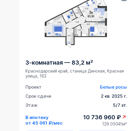
3-комнатная
—
83,2 м²
Краснодарский край, станица Динская, Красная
улица, 162
Проект
Белые росы
Срок сдачи
2 кв. 2025 г.
Этаж
5/7 эт.
10 736 960 ₽
В ипотеку
от
45 061 ₽/мес
129 050₽/м²