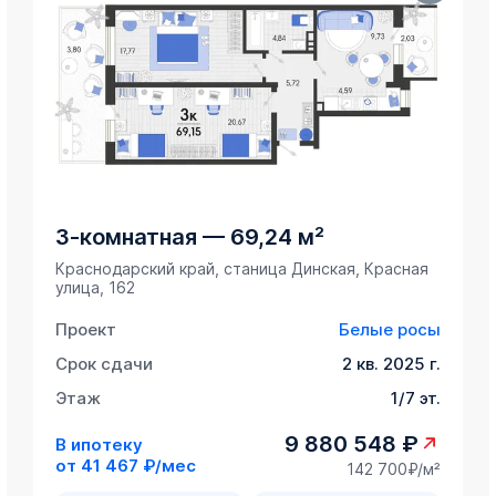
3-комнатная
—
69,24 м²
Краснодарский край, станица Динская, Красная
улица, 162
Проект
Белые росы
Срок сдачи
2 кв. 2025 г.
Этаж
1/7 эт.
9 880 548 ₽
В ипотеку
от
41 467 ₽/мес
142 700₽/м²