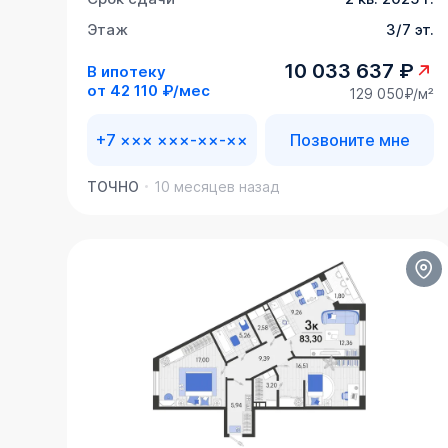
Этаж
3/7 эт.
10 033 637 ₽
В ипотеку
от
42 110 ₽/мес
129 050₽/м²
+7 ××× ×××-××-××
Позвоните мне
ТОЧНО
10 месяцев назад