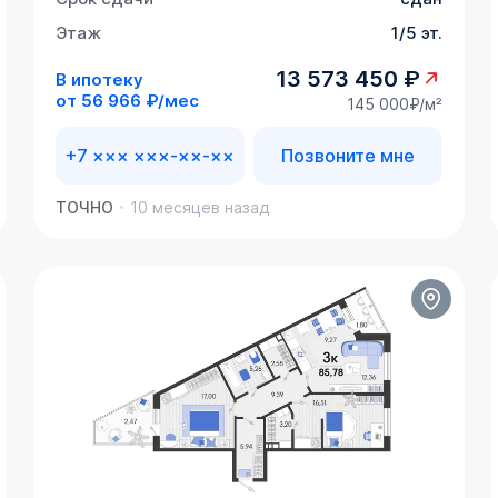
Этаж
1/5 эт.
13 573 450 ₽
В ипотеку
от
56 966 ₽/мес
145 000₽/м²
+7 ××× ×××-××-××
Позвоните мне
ТОЧНО
10 месяцев назад