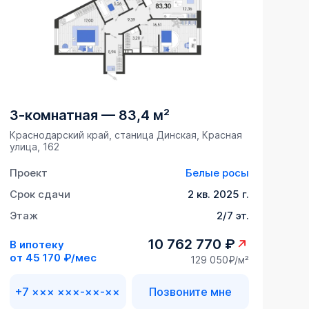
3-комнатная
—
83,4 м²
Краснодарский край, станица Динская, Красная
улица, 162
Проект
Белые росы
Срок сдачи
2 кв. 2025 г.
Этаж
2/7 эт.
10 762 770 ₽
В ипотеку
от
45 170 ₽/мес
129 050₽/м²
+7 ××× ×××-××-××
Позвоните мне