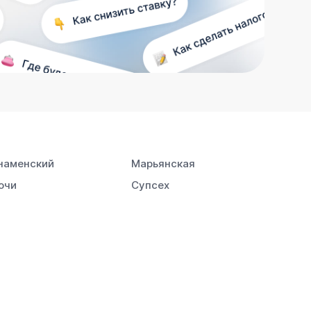
наменский
Марьянская
очи
Супсех