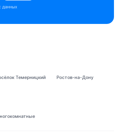
х данных
осёлок Темерницкий
Ростов‑на‑Дону
ногокомнатные