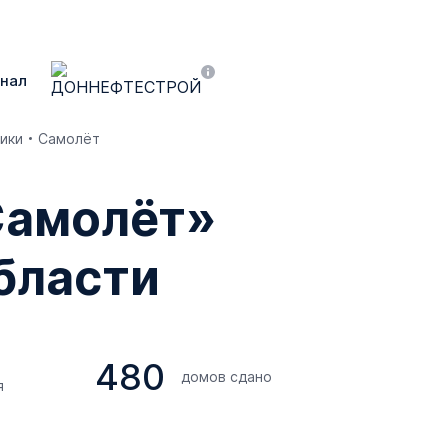
нал
ики
Самолёт
Самолёт»
бласти
480
домов сдано
я