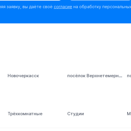
яя заявку, вы даёте своё
согласие
на обработку персональны
посёлок Верхнетемерницкий
Новочеркасск
п
Трёхкомнатные
Студии
М