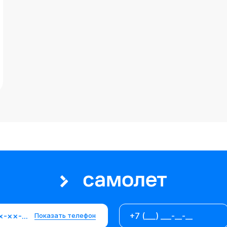
×-××-××
Показать телефон