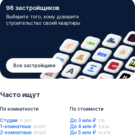
98
застройщиков
Выберите того, кому доверите
строительство своей квартиры
Все застройщики
Часто ищут
По комнатности
По стоимости
Студии
До 3 млн ₽
11 353
732
1-комнатные
До 4 млн ₽
33 557
3 434
2-комнатные
До 5 млн ₽
23 523
10 475