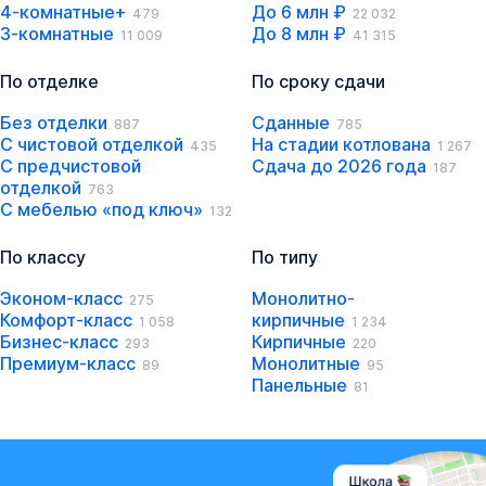
4-комнатные+
До 6 млн ₽
479
22 032
3-комнатные
До 8 млн ₽
11 009
41 315
По отделке
По сроку сдачи
Без отделки
Сданные
887
785
С чистовой отделкой
На стадии котлована
435
1 267
С предчистовой
Сдача до 2026 года
187
отделкой
763
С мебелью «под ключ»
132
По классу
По типу
Эконом-класс
Монолитно-
275
Комфорт-класс
кирпичные
1 058
1 234
Бизнес-класс
Кирпичные
293
220
Премиум-класс
Монолитные
89
95
Панельные
81