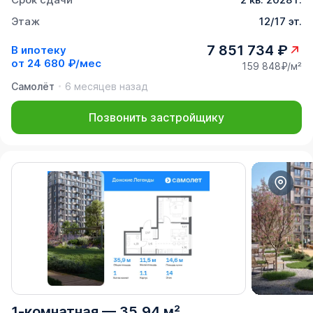
Этаж
12/17 эт.
7 851 734 ₽
В ипотеку
от
24 680 ₽/мес
159 848₽/м²
Самолёт
6 месяцев назад
Позвонить застройщику
1-комнатная
—
35,94 м²