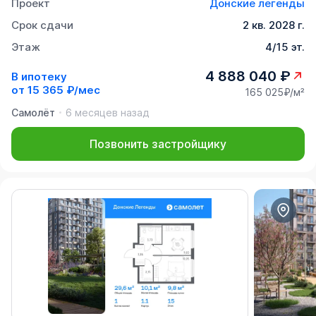
Проект
Донские легенды
Срок сдачи
2 кв. 2028 г.
Этаж
4/15 эт.
4 888 040 ₽
В ипотеку
от
15 365 ₽/мес
165 025₽/м²
Самолёт
6 месяцев назад
Позвонить застройщику