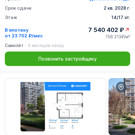
Срок сдачи
2 кв. 2028 г.
Этаж
14/17 эт.
7 540 402 ₽
В ипотеку
от
23 702 ₽/мес
156 213₽/м²
Самолёт
6 месяцев назад
Позвонить застройщику