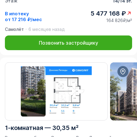
Этаж
14/14 эт.
5 477 168 ₽
В ипотеку
от
17 216 ₽/мес
164 826₽/м²
Самолёт
6 месяцев назад
Позвонить застройщику
1-комнатная
—
30,35 м²