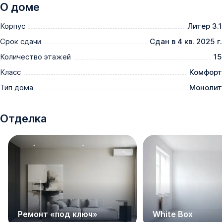
и многое другое.

О доме
Корпус
Литер 3.1
Приобретайте НАПРЯМУЮ ОТ ЗАСТРОЙЩИКА без 
комиссии и переплат!
Срок сдачи
Сдан в 4 кв. 2025 г.
Количество этажей
15
Класс
Комфорт
Тип дома
Монолит
Отделка
Ремонт «под ключ»
White Box