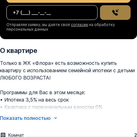
Отправляя заявку, вы даёте своё
согласие
на обработку
персональных данных
О квартире
Только в ЖК «Флора» есть возможность купить 
квартиру с использованием семейной ипотеки с детьми 
ЛЮБОГО ВОЗРАСТА!

Программы для Вас в этом месяце: 

•⁠ Ипотека 3,5% на весь срок

•⁠ Квартира с первоначальным взносом 0% 

Показать полностью
Вы можете выбрать один из вариантов отделки:

Комнат
2
✔Черновая;
