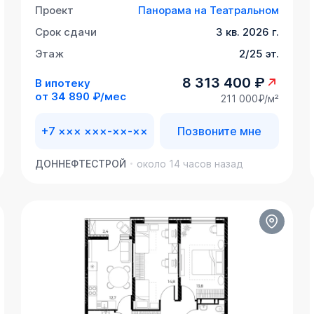
Проект
Панорама на Театральном
Срок сдачи
3 кв. 2026 г.
Этаж
2/25 эт.
8 313 400 ₽
В ипотеку
от
34 890 ₽/мес
211 000₽/м²
+7 ××× ×××-××-××
Позвоните мне
ДОННЕФТЕСТРОЙ
около 14 часов назад