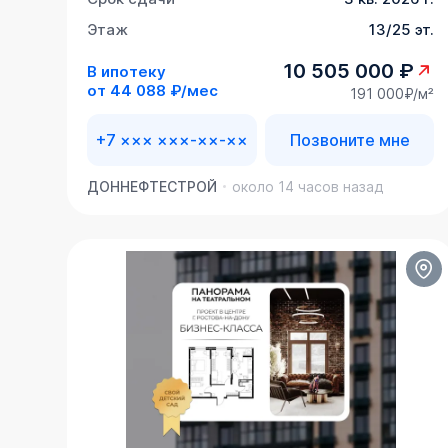
Этаж
13/25 эт.
10 505 000 ₽
В ипотеку
от
44 088 ₽/мес
191 000₽/м²
+7 ××× ×××-××-××
Позвоните мне
ДОННЕФТЕСТРОЙ
около 14 часов назад