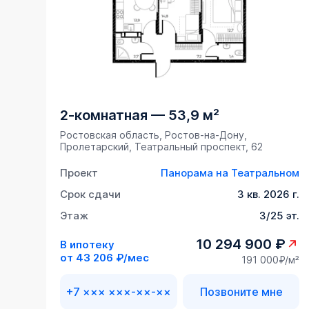
2-комнатная
—
53,9 м²
Ростовская область, Ростов-на-Дону,
Пролетарский, Театральный проспект, 62
Проект
Панорама на Театральном
Срок сдачи
3 кв. 2026 г.
Этаж
3/25 эт.
10 294 900 ₽
В ипотеку
от
43 206 ₽/мес
191 000₽/м²
+7 ××× ×××-××-××
Позвоните мне