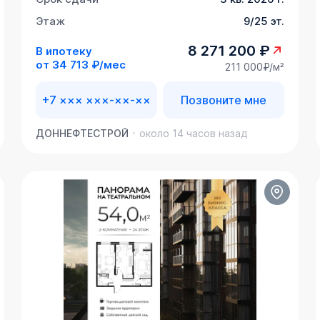
Этаж
9/25 эт.
8 271 200 ₽
В ипотеку
от
34 713 ₽/мес
211 000₽/м²
+7 ××× ×××-××-××
Позвоните мне
ДОННЕФТЕСТРОЙ
около 14 часов назад