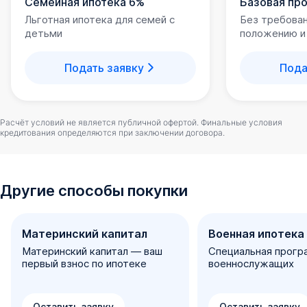
Семейная ипотека 6%
Базовая пр
Льготная ипотека для семей с
Без требова
детьми
положению и
Подать заявку
Пода
Расчёт условий не является публичной офертой. Финальные условия
кредитования определяются при заключении договора.
Другие способы покупки
Материнский капитал
Военная ипотека
Материнский капитал — ваш
Специальная прогр
первый взнос по ипотеке
военнослужащих
Оставить заявку
Оставить заявку