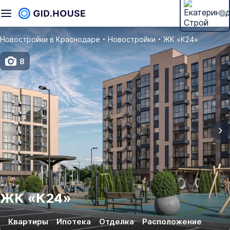
Новостройки в Краснодаре
Новостройки
ЖК «К24»
8
ЖК
«
К24
»
Квартиры
Ипотека
Отделка
Расположение