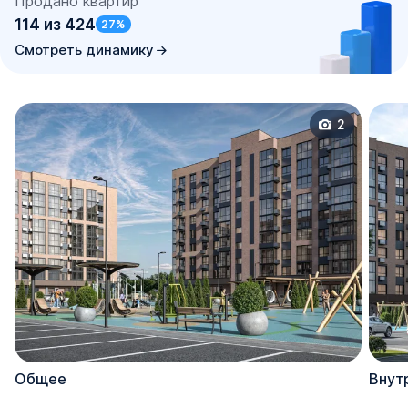
Продано квартир
114
из
424
27
%
Смотреть динамику
2
Общее
Внут