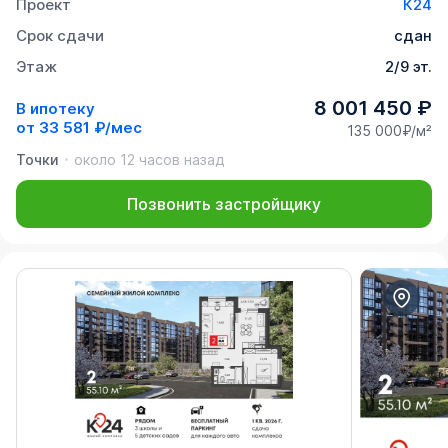
Проект
К24
Срок сдачи
сдан
Этаж
2/9 эт.
8 001 450 ₽
В ипотеку
от
33 581 ₽/мес
135 000₽/м²
Точки
около 12 часов назад
Позвонить застройщику