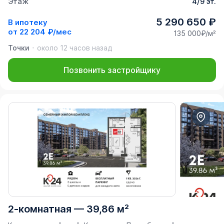
Этаж
4/9 эт.
5 290 650 ₽
В ипотеку
от
22 204 ₽/мес
135 000₽/м²
Точки
около 12 часов назад
Позвонить застройщику
2-комнатная
—
39,86 м²