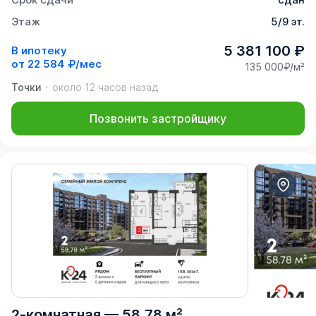
Этаж
5/9 эт.
5 381 100 ₽
В ипотеку
от
22 584 ₽/мес
135 000₽/м²
Точки
около 12 часов назад
Позвонить застройщику
2-комнатная
—
58,78 м²