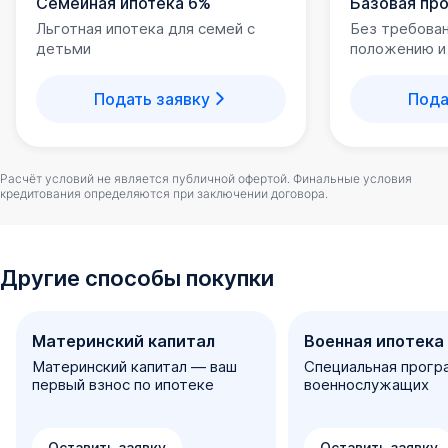
Семейная ипотека 6%
Базовая пр
Льготная ипотека для семей с
Без требова
детьми
положению и
Подать заявку
Пода
Расчёт условий не является публичной офертой. Финальные условия
кредитования определяются при заключении договора.
Другие способы покупки
Материнский капитал
Военная ипотека
Материнский капитал — ваш
Специальная прогр
первый взнос по ипотеке
военнослужащих
Оставить заявку
Оставить заявку