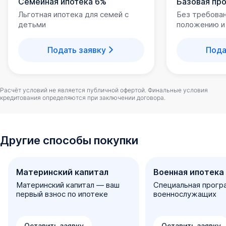
Семейная ипотека 6%
Базовая пр
Льготная ипотека для семей с
Без требова
детьми
положению и
Подать заявку
Пода
Расчёт условий не является публичной офертой. Финальные условия
кредитования определяются при заключении договора.
Другие способы покупки
Материнский капитал
Военная ипотека
Материнский капитал — ваш
Специальная прогр
первый взнос по ипотеке
военнослужащих
Оставить заявку
Оставить заявку