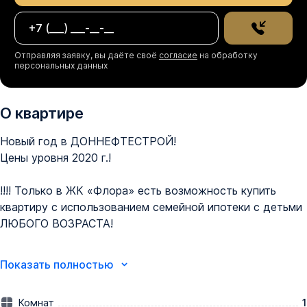
Отправляя заявку, вы даёте своё
согласие
на обработку
персональных данных
О квартире
Новый год в ДОННЕФТЕСТРОЙ! 

Цены уровня 2020 г.! 

!!!! Только в ЖК «Флора» есть возможность купить 
квартиру с использованием семейной ипотеки с детьми 
ЛЮБОГО ВОЗРАСТА!

Успейте забронировать квартиру в ЖК «Флора» со 
Показать полностью
сдачей в этом году!

Предложения в этом месяце:

Комнат
1
•⁠  ⁠Квартиры от 105 000₽/м² 
