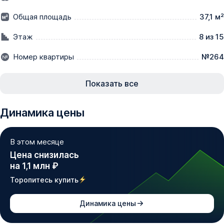
•⁠  ⁠Семейная ипотека от 2,5% на весь срок без 
Общая площадь
37,1 м²
удорожания

•⁠  ⁠Квартиры от 11 700 ₽/мес.

Этаж
8 из 15
•⁠  Двушки по цене однушек

Номер квартиры
№264
В ЛЮБОЙ ДЕНЬ АКЦИЯ МОЖЕТ БЫТЬ ОТМЕНЕНА!

Показать все
_____________

Динамика цены
Внимание! 

Выгодные условия по Семейной ипотеке скоро 
В этом месяце
отменят! 

Цена снизилась
на 1,1 млн ₽
Уже скоро условия программы «Семейная Ипотека» 
могут измениться:

Торопитесь купить
•⁠  ⁠первоначальный взнос вырастет с 20,1% до 40,1%,

•⁠  ⁠ежемесячные платежи увеличатся почти вдвое,

Динамика цены
•⁠  ⁠ставка поднимется до 12% и будет зависеть от 