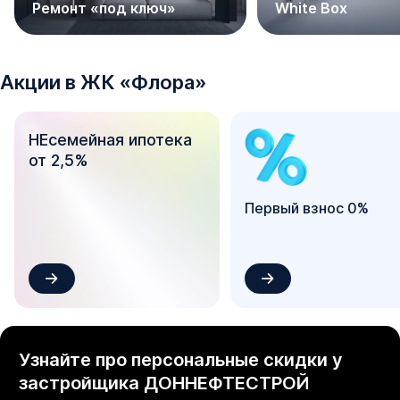
Ремонт «под ключ»
White Box
- Наземные многоуровневые парковки

- Уникальная благоустроенная, закрытая, современная 
территория

- Круглосуточное видеонаблюдение

Акции в
ЖК
«
Флора
»
- Детские площадки

- Спортивные площадки

НЕсемейная ипотека
- Зоны для отдыха

от 2,5%
- Колясочные

- Новый формат эргономичных планировочных решений

и многое другое.

Первый взнос 0%
Приобретайте НАПРЯМУЮ ОТ ЗАСТРОЙЩИКА без 
комиссии и переплат!
Узнайте про персональные скидки у
застройщика
ДОННЕФТЕСТРОЙ