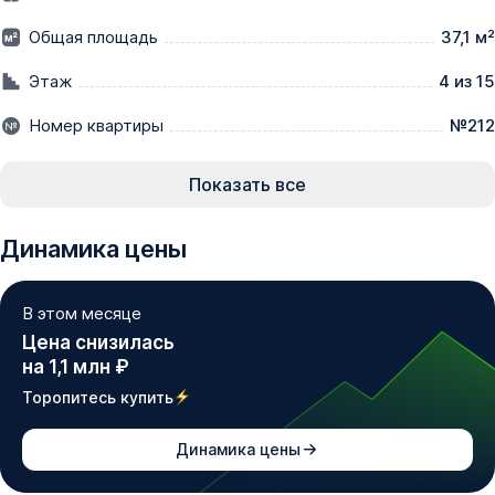
•⁠  ⁠Семейная ипотека от 2,5% на весь срок без 
Общая площадь
37,1 м²
удорожания

•⁠  ⁠Квартиры от 11 700 ₽/мес.

Этаж
4 из 15
•⁠  Двушки по цене однушек

Номер квартиры
№212
В ЛЮБОЙ ДЕНЬ АКЦИЯ МОЖЕТ БЫТЬ ОТМЕНЕНА!

Показать все
_____________

Динамика цены
Внимание! 

Выгодные условия по Семейной ипотеке скоро 
В этом месяце
отменят! 

Цена снизилась
на 1,1 млн ₽
Уже скоро условия программы «Семейная Ипотека» 
могут измениться:

Торопитесь купить
•⁠  ⁠первоначальный взнос вырастет с 20,1% до 40,1%,

•⁠  ⁠ежемесячные платежи увеличатся почти вдвое,

Динамика цены
•⁠  ⁠ставка поднимется до 12% и будет зависеть от 