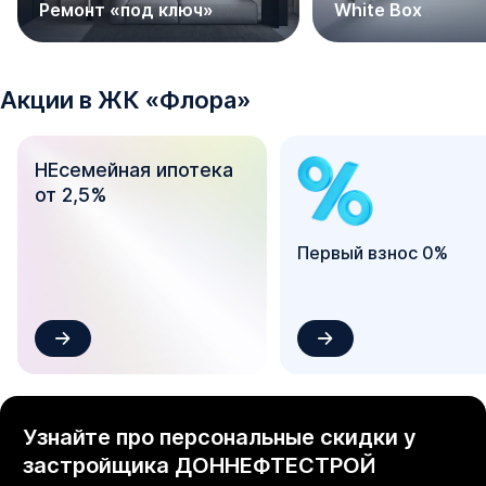
Ремонт «под ключ»
White Box
- Наземные многоуровневые парковки

- Уникальная благоустроенная, закрытая, современная 
территория

- Круглосуточное видеонаблюдение

Акции в
ЖК
«
Флора
»
- Детские площадки

- Спортивные площадки

НЕсемейная ипотека
- Зоны для отдыха

от 2,5%
- Колясочные

- Новый формат эргономичных планировочных решений

и многое другое.

Первый взнос 0%
Приобретайте НАПРЯМУЮ ОТ ЗАСТРОЙЩИКА без 
комиссии и переплат!
Узнайте про персональные скидки у
застройщика
ДОННЕФТЕСТРОЙ