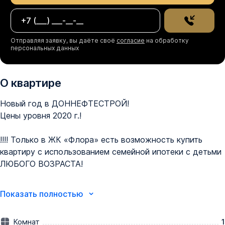
Отправляя заявку, вы даёте своё
согласие
на обработку
персональных данных
О квартире
Новый год в ДОННЕФТЕСТРОЙ! 

Цены уровня 2020 г.! 

!!!! Только в ЖК «Флора» есть возможность купить 
квартиру с использованием семейной ипотеки с детьми 
ЛЮБОГО ВОЗРАСТА!

Успейте забронировать квартиру в ЖК «Флора» со 
Показать полностью
сдачей в этом году!

Предложения в этом месяце:

Комнат
1
•⁠  ⁠Квартиры от 105 000₽/м² 
