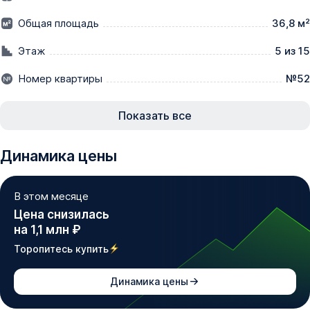
•⁠  ⁠Семейная ипотека от 2,5% на весь срок без 
Общая площадь
36,8 м²
удорожания

•⁠  ⁠Квартиры от 11 700 ₽/мес.

Этаж
5 из 15
•⁠  Двушки по цене однушек

Номер квартиры
№52
В ЛЮБОЙ ДЕНЬ АКЦИЯ МОЖЕТ БЫТЬ ОТМЕНЕНА!

Показать все
_____________

Динамика цены
Внимание! 

Выгодные условия по Семейной ипотеке скоро 
В этом месяце
отменят! 

Цена снизилась
на 1,1 млн ₽
Уже скоро условия программы «Семейная Ипотека» 
могут измениться:

Торопитесь купить
•⁠  ⁠первоначальный взнос вырастет с 20,1% до 40,1%,

•⁠  ⁠ежемесячные платежи увеличатся почти вдвое,

Динамика цены
•⁠  ⁠ставка поднимется до 12% и будет зависеть от 