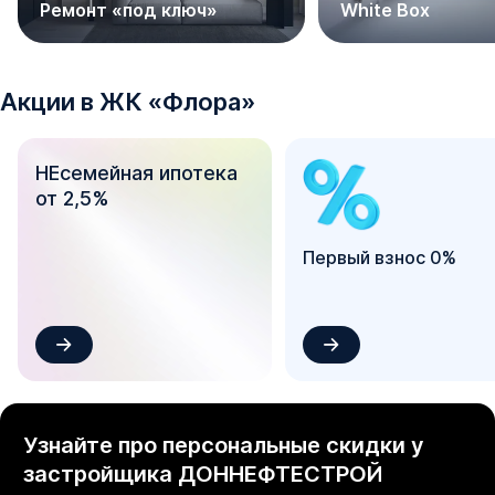
Ремонт «под ключ»
White Box
- Наземные многоуровневые парковки

- Уникальная благоустроенная, закрытая, современная 
территория

- Круглосуточное видеонаблюдение

Акции в
ЖК
«
Флора
»
- Детские площадки

- Спортивные площадки

НЕсемейная ипотека
- Зоны для отдыха

от 2,5%
- Колясочные

- Новый формат эргономичных планировочных решений

и многое другое.

Первый взнос 0%
Приобретайте НАПРЯМУЮ ОТ ЗАСТРОЙЩИКА без 
комиссии и переплат!
Узнайте про персональные скидки у
застройщика
ДОННЕФТЕСТРОЙ