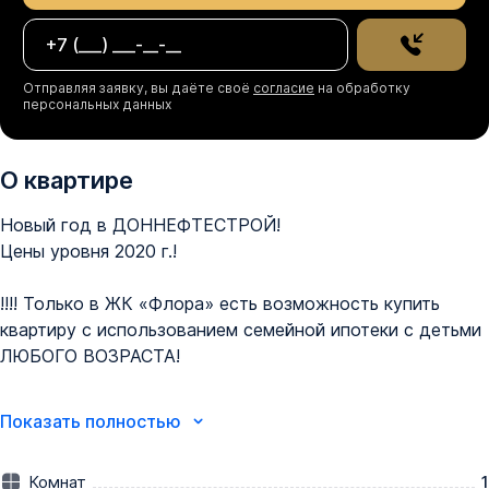
Отправляя заявку, вы даёте своё
согласие
на обработку
персональных данных
О квартире
Новый год в ДОННЕФТЕСТРОЙ! 

Цены уровня 2020 г.! 

!!!! Только в ЖК «Флора» есть возможность купить 
квартиру с использованием семейной ипотеки с детьми 
ЛЮБОГО ВОЗРАСТА!

Успейте забронировать квартиру в ЖК «Флора» со 
Показать полностью
сдачей в этом году!

Предложения в этом месяце:

Комнат
1
•⁠  ⁠Квартиры от 105 000₽/м² 
