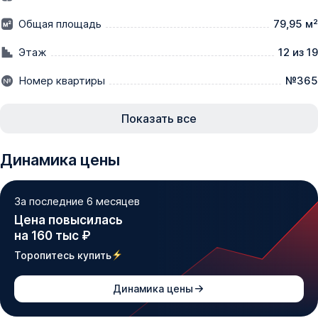
Общая площадь
79,95 м²
❗ Важно: 10 июня ожидается повышение цен по всем 
объектам. Сейчас есть возможность забронировать на 
Этаж
12 из 19
действующих условиях и зафиксировать выгодную 
Номер квартиры
№365
цену. 

☑ Узнайте актуальные предложения по телефону — 
Показать все
подберем 3-комнатную квартиру напрямую от 
застройщика и рассчитаем удобный платеж.

Динамика цены
▫ Этаж: 12 | Площадь: 79,95 м²

За последние 6 месяцев
Цена повысилась
О жилом комплексе:

на 160 тыс ₽
ЖК «Притяжение» расположен в Западном жилом 
Торопитесь купить
массиве Ростова-на-Дону, рядом с проспектом 
Маршала Жукова. Архитектура комплекса выделяется 
Динамика цены
современными и инновационными решениями, формируя 