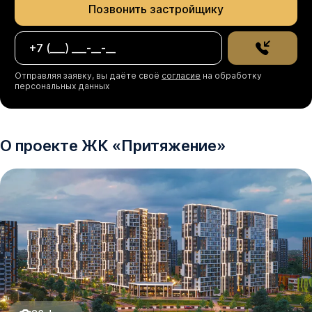
Позвонить застройщику
*Рендеры носят иллюстративный характер и 
демонстрируют возможный вариант оформления 
квартиры, не являясь ремонтом от застройщика.
Отправляя заявку, вы даёте своё
согласие
на обработку
персональных данных
О проекте
ЖК
«
Притяжение
»