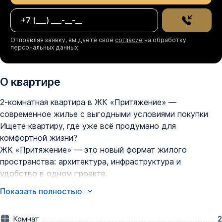
Отправляя заявку, вы даёте своё
согласие
на обработку
персональных данных
О квартире
2-комнатная квартира в ЖК «Притяжение» — 
современное жилье с выгодными условиями покупки

Ищете квартиру, где уже всё продумано для 
комфортной жизни?

ЖК «Притяжение» — это новый формат жилого 
пространства: архитектура, инфраструктура и 
удобство в одном проекте.

▪ Условия покупки:

Показать полностью
— Семейная ипотека 6% на весь срок (платеж от 
14.300₽/мес);

Комнат
2
— Ипотека 2,2% на период строительства (платеж от 