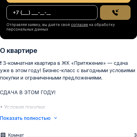
Отправляя заявку, вы даёте своё
согласие
на обработку
персональных данных
О квартире
❗ 3-комнатная квартира в ЖК «Притяжение» — сдача 
уже в этом году! Бизнес-класс с выгодными условиями 
покупки и ограниченными предложениями.

СДАЧА В ЭТОМ ГОДУ!  

▪ Условия покупки:

✔  Семейная ипотека 5% на весь срок — платеж от 
Показать полностью
14 300 ₽/мес.

✔  Ипотека 2,2% на период строительства — платеж от 
Комнат
3
10 100 ₽/мес.
