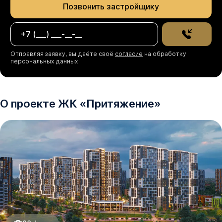
Позвонить застройщику
☑ Позвоните сейчас — подберем 3-комнатную 
квартиру в ЖК «Притяжение» и зафиксируем для вас 
лучшие условия покупки.

Отправляя заявку, вы даёте своё
согласие
на обработку
персональных данных
*Рендеры носят иллюстративный характер и 
демонстрируют возможный вариант оформления 
квартиры, не являясь ремонтом от застройщика.
О проекте
ЖК
«
Притяжение
»