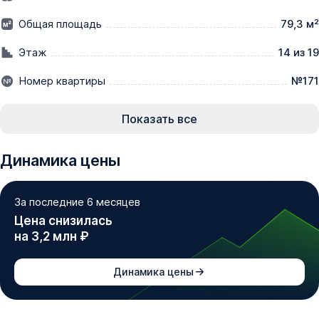
Общая площадь
79,3 м²
❗ Важно: 10 июня ожидается повышение цен по всем 
объектам. Сейчас есть возможность забронировать на 
Этаж
14 из 19
действующих условиях и зафиксировать выгодную 
Номер квартиры
№171
цену. 

☑ Узнайте актуальные предложения по телефону — 
Показать все
подберем 3-комнатную квартиру напрямую от 
застройщика и рассчитаем удобный платеж.

Динамика цены
▫ Этаж: 14 | Площадь: 79,3 м²

За последние 6 месяцев
Цена снизилась
О жилом комплексе:

на 3,2 млн ₽
ЖК «Притяжение» расположен в Западном жилом 
массиве Ростова-на-Дону, рядом с проспектом 
Динамика цены
Маршала Жукова. Архитектура комплекса выделяется 
современными и инновационными решениями, формируя 