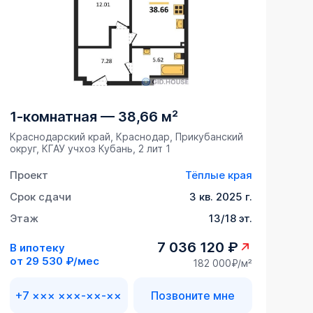
1-комнатная
—
38,66 м²
Краснодарский край, Краснодар, Прикубанский
округ, ​КГАУ учхоз Кубань, 2 лит 1
Проект
Тёплые края
Срок сдачи
3 кв. 2025 г.
Этаж
13/18 эт.
7 036 120 ₽
В ипотеку
от
29 530 ₽/мес
182 000₽/м²
+7 ××× ×××-××-××
Позвоните мне