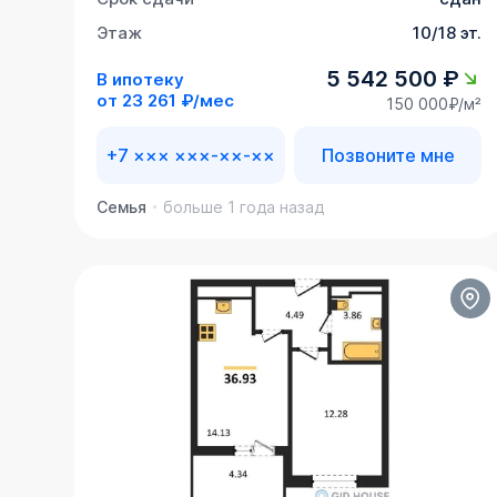
Этаж
10/18 эт.
5 542 500 ₽
В ипотеку
от
23 261 ₽/мес
150 000₽/м²
+7 ××× ×××-××-××
Позвоните мне
Семья
больше 1 года назад