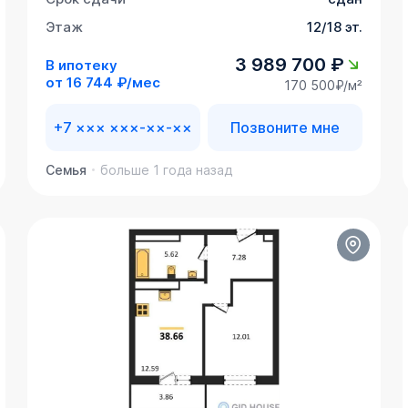
Этаж
12/18 эт.
3 989 700 ₽
В ипотеку
от
16 744 ₽/мес
170 500₽/м²
+7 ××× ×××-××-××
Позвоните мне
Семья
больше 1 года назад