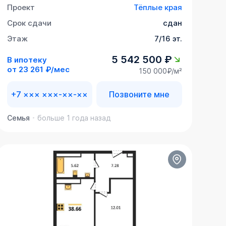
Проект
Тёплые края
Срок сдачи
сдан
Этаж
7/16 эт.
5 542 500 ₽
В ипотеку
от
23 261 ₽/мес
150 000₽/м²
+7 ××× ×××-××-××
Позвоните мне
Семья
больше 1 года назад