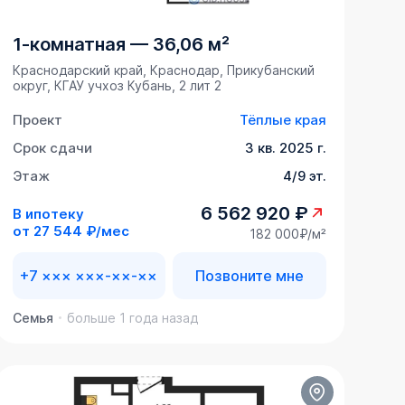
1-комнатная
—
36,06 м²
Краснодарский край, Краснодар, Прикубанский
округ, ​КГАУ учхоз Кубань, 2 лит 2
Проект
Тёплые края
Срок сдачи
3 кв. 2025 г.
Этаж
4/9 эт.
6 562 920 ₽
В ипотеку
от
27 544 ₽/мес
182 000₽/м²
+7 ××× ×××-××-××
Позвоните мне
Семья
больше 1 года назад