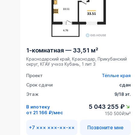
1-комнатная
—
33,51 м²
Краснодарский край, Краснодар, Прикубанский
округ, ​КГАУ учхоз Кубань, 1 лит 3
Проект
Тёплые края
Срок сдачи
сдан
Этаж
9/18 эт.
5 043 255 ₽
В ипотеку
от
21 166 ₽/мес
150 500₽/м²
+7 ××× ×××-××-××
Позвоните мне