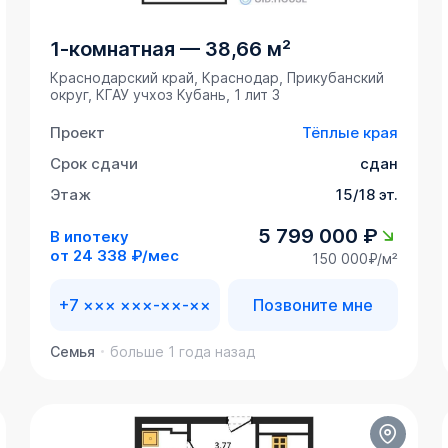
1-комнатная
—
38,66 м²
Краснодарский край, Краснодар, Прикубанский
округ, ​КГАУ учхоз Кубань, 1 лит 3
Проект
Тёплые края
Срок сдачи
сдан
Этаж
15/18 эт.
5 799 000 ₽
В ипотеку
от
24 338 ₽/мес
150 000₽/м²
+7 ××× ×××-××-××
Позвоните мне
Семья
больше 1 года назад