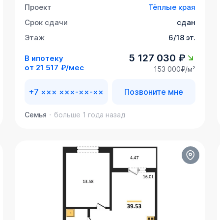
Проект
Тёплые края
Срок сдачи
сдан
Этаж
6/18 эт.
5 127 030 ₽
В ипотеку
от
21 517 ₽/мес
153 000₽/м²
+7 ××× ×××-××-××
Позвоните мне
Семья
больше 1 года назад