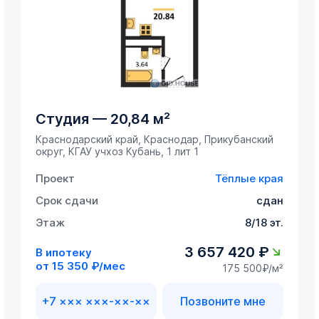
Студия
—
20,84 м²
Краснодарский край, Краснодар, Прикубанский
округ, ​КГАУ учхоз Кубань, 1 лит 1
Проект
Тёплые края
Срок сдачи
сдан
Этаж
8/18 эт.
3 657 420 ₽
В ипотеку
от
15 350 ₽/мес
175 500₽/м²
+7 ××× ×××-××-××
Позвоните мне