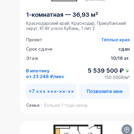
1-комнатная
—
36,93 м²
Краснодарский край, Краснодар, Прикубанский
округ, ​КГАУ учхоз Кубань, 1 лит 2
Проект
Тёплые края
Срок сдачи
сдан
Этаж
10/16 эт.
5 539 500 ₽
В ипотеку
от
23 248 ₽/мес
150 000₽/м²
+7 ××× ×××-××-××
Позвоните мне
Семья
больше 1 года назад