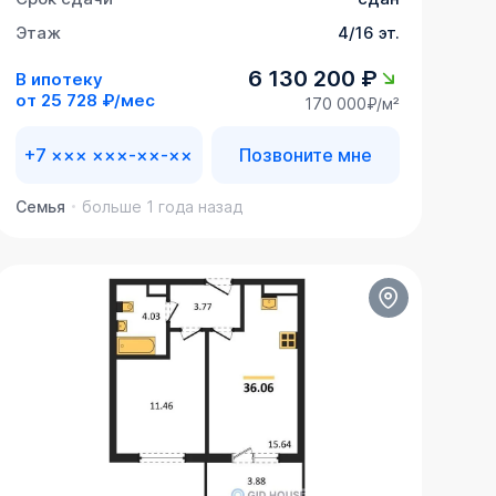
Этаж
4/16 эт.
6 130 200 ₽
В ипотеку
от
25 728 ₽/мес
170 000₽/м²
+7 ××× ×××-××-××
Позвоните мне
Семья
больше 1 года назад