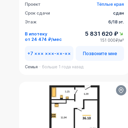
Проект
Тёплые края
Срок сдачи
сдан
Этаж
6/18 эт.
5 831 620 ₽
В ипотеку
от
24 474 ₽/мес
151 000₽/м²
+7 ××× ×××-××-××
Позвоните мне
Семья
больше 1 года назад