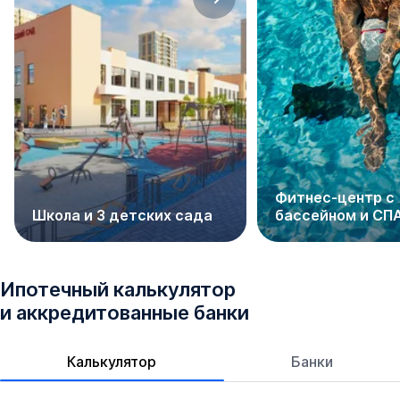
школа №75 и с английским уклоном, ветеринарная
станция. Также проектом комплексного
благоустройства предусмотрена школа на 1800
учащихся, 3 детских садика на 950 детей и
поликлиника для резидентов комплекса. ТЦ «Анечка»
расположен в 6-ти минутах езды от ЖК, а дом
культуры и спорта ст. Елизаветинской - в 7-ми минутах.
Доехать до озера лотосов можно за 14 минут, а путь
до приречного лесопарка займет 7 минут.
Фитнес-центр с
Школа и 3 детских сада
бассейном и СП
Социальная и внутренняя инфраструктура
Целых 65 000 кв. м озелененной территории! Уютные
бульвары, прогулочные аллеи с кафе, ресторанами и
Ипотечный калькулятор
магазинами, а самое сердце - центральный сквер,
и аккредитованные банки
включащий лаунж-зону, летний кинотеатр под
открытым небом, детские площадки и коворкинг с
Калькулятор
Банки
розетками и бесплатным интернетом. Для тех, кто
предпочитает спорт, предусмотрены площадки для