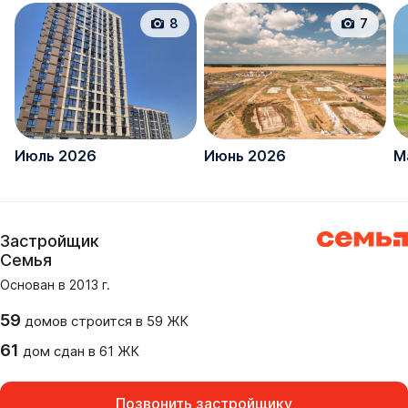
8
7
Июль 2026
Июнь 2026
М
Застройщик
Семья
Основан в
2013
г.
59
домов
строится в
59
ЖК
61
дом
сдан
в
61
ЖК
Позвонить застройщику