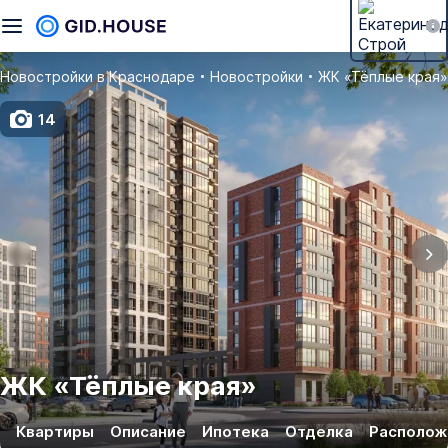
Новостройки в Краснодаре
Новостройки
ЖК «Тёплые края»
14
ЖК
«
Тёплые края
»
Квартиры
Описание
Ипотека
Отделка
Располож