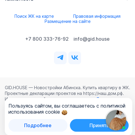
Поиск ЖК на карте
Правовая информация
Размещение на сайте
+7 800 333-76-92
info@gid.house
GID.HOUSE — Новостройки Абинска. Купить квартиру в ЖК.
Проектные декларации проектов на https://наш.дом.рф.
Использование сайта означает согласие с
Лицензионным
соглашением
,
Политикой конфиденциальности
и
Пользуясь сайтом, вы соглашаетесь с политикой
Политикой обработки персональных данных
.
использования cookie
©
2026
ООО «ГИД.ХАУЗ»
Подробнее
Принять