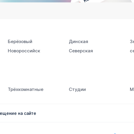
Берёзовый
Динская
З
Новороссийск
Северская
с
Южный
Трёхкомнатные
Студии
М
ещение на сайте