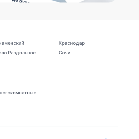
наменский
Краснодар
ело Раздольное
Сочи
ногокомнатные