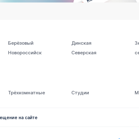
Берёзовый
Динская
З
Новороссийск
Северская
с
Южный
Трёхкомнатные
Студии
М
ещение на сайте