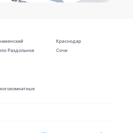
наменский
Краснодар
ело Раздольное
Сочи
ногокомнатные