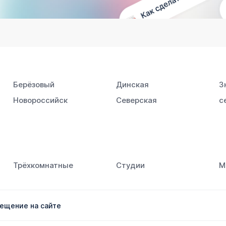
Берёзовый
Динская
З
Новороссийск
Северская
с
Южный
Трёхкомнатные
Студии
М
ещение на сайте