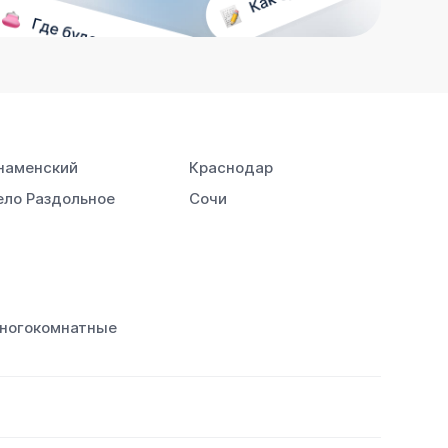
наменский
Краснодар
ело Раздольное
Сочи
ногокомнатные