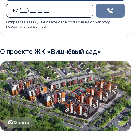
Отправляя заявку, вы даёте своё
согласие
на обработку
персональных данных
О проекте
ЖК
«
Вишнёвый сад
»
12
фото