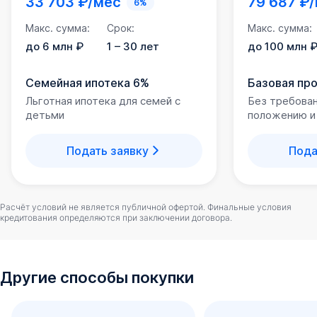
33 703 ₽/мес
79 687 ₽
6%
Макс. сумма:
Срок:
Макс. сумма:
до 6 млн ₽
1 – 30 лет
до 100 млн 
Семейная ипотека 6%
Базовая пр
Льготная ипотека для семей с
Без требова
детьми
положению и
Подать заявку
Пода
Расчёт условий не является публичной офертой. Финальные условия
кредитования определяются при заключении договора.
Другие способы покупки